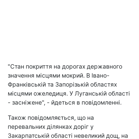
"Стан покриття на дорогах державного
значення місцями мокрий. В Івано-
Франківській та Запорізькій областях
місцями ожеледиця. У Луганській області
- засніжене", - йдеться в повідомленні.
Також повідомляється, що на
перевальних ділянках доріг у
Закарпатській області невеликий дощ, на