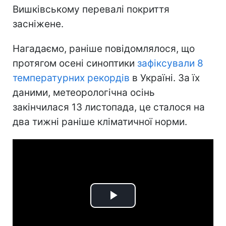
Вишківському перевалі покриття
засніжене.
Нагадаємо, раніше повідомлялося, що
протягом осені синоптики
зафіксували 8
температурних рекордів
в Україні. За їх
даними, метеорологічна осінь
закінчилася 13 листопада, це сталося на
два тижні раніше кліматичної норми.
Play