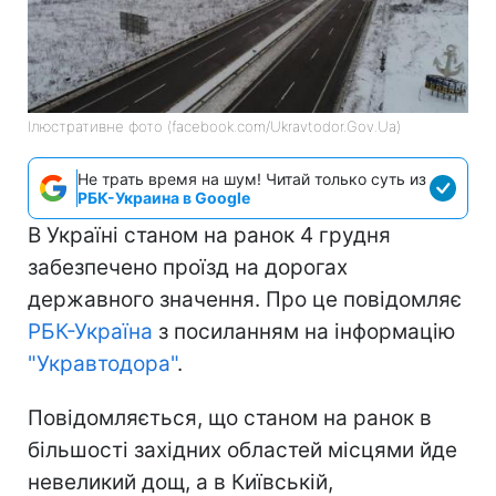
Ілюстративне фото (facebook.com/Ukravtodor.Gov.Ua)
Не трать время на шум! Читай только суть из
РБК-Украина в Google
В Україні станом на ранок 4 грудня
забезпечено проїзд на дорогах
державного значення. Про це повідомляє
РБК-Україна
з посиланням на інформацію
"Укравтодора"
.
Повідомляється, що станом на ранок в
більшості західних областей місцями йде
невеликий дощ, а в Київській,