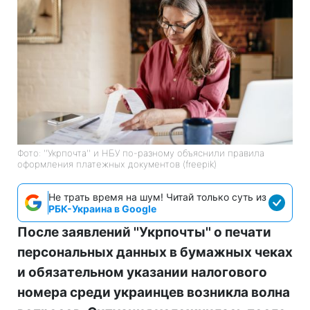
Фото: ''Укрпочта'' и НБУ по-разному объяснили правила
оформления платежных документов (freepik)
Не трать время на шум! Читай только суть из
РБК-Украина в Google
После заявлений ''Укрпочты'' о печати
персональных данных в бумажных чеках
и обязательном указании налогового
номера среди украинцев возникла волна