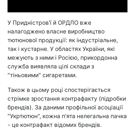
У Придністров'ї й ОРДЛО вже
налагоджено власне виробництво
тютюнової продукції: як індустріальне,
так і кустарне. У областях України, які
межують з ними і Росією, прикордонна
служба виявляла цілі склади з
"тіньовими" сигаретами.
Також в цьому році спостерігається
стрімке зростання контрафакту (підробки
брендів). За даними профільної асоціації
"Укртютюн", кожна п'ята нелегальна пачка
- це контрафакт відомих брендів.