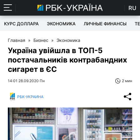
RU
КУРС ДОЛЛАРА
ЭКОНОМИКА
ЛИЧНЫЕ ФИНАНСЫ
T
Главная
»
Бизнес
»
Экономика
Україна увійшла в ТОП-5
постачальників контрабандних
сигарет в ЄС
14:01 28.09.2020 Пн
2 мин
РБК-УКРАИНА