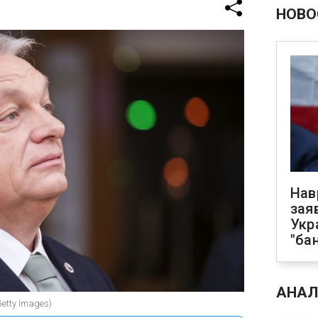
НОВО
Нав
зая
Укр
"ба
АНАЛ
etty Images)