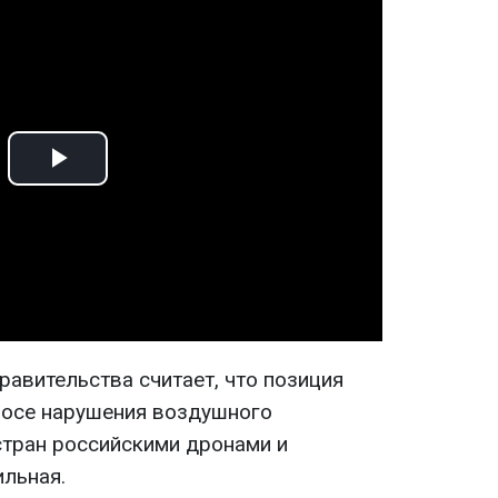
Play
Video
равительства считает, что позиция
росе нарушения воздушного
стран российскими дронами и
льная.