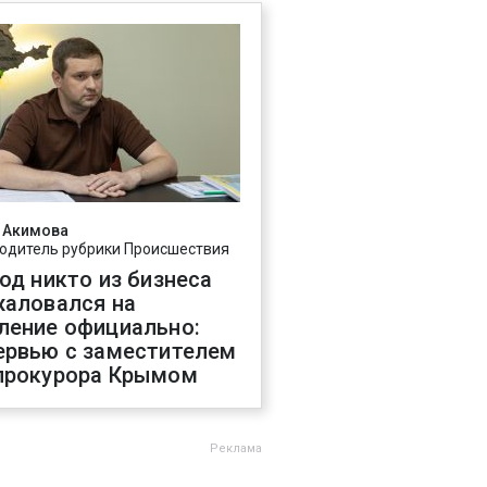
 Акимова
одитель рубрики Происшествия
год никто из бизнеса
жаловался на
ление официально:
ервью с заместителем
прокурора Крымом