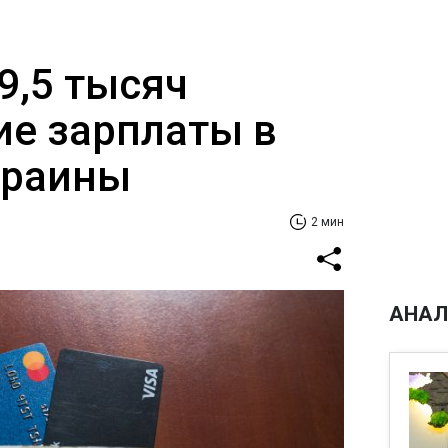
39,5 тысяч
ие зарплаты в
краины
2 мин
АНАЛ