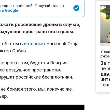
родных новостей! Получай только
 в Google
ожать российские дроны в случае,
воздушное пространство страны.
, об этом в
интервью
Harcosok Órája
иктор Орбан.
Юлия
руков
опрос о том, будет ли Венгрия
За 
не 
 ее воздушное пространство,
дав
арушат российские беспилотники.
инт
Ген
не боимся этого, мы, конечно же,
ьер.