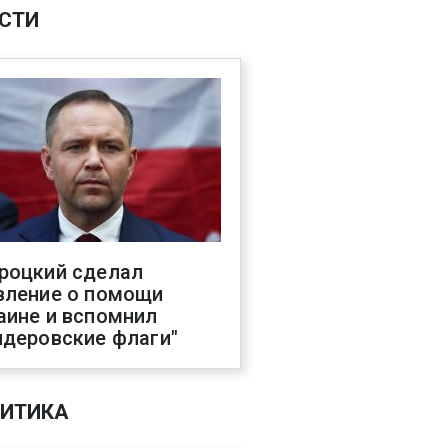
СТИ
роцкий сделал
вление о помощи
аине и вспомнил
ндеровские флаги"
ИТИКА