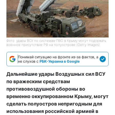
Фото: удары ВСУ по системам ПВО в Крыму могут подорвать
военное присутствие РФ на полуострове (Getty Images)
Понимай ситуацию на фронте из-за фактов, а
не слухов с
РБК-Украина в Google
Дальнейшие удары Воздушных сил ВСУ
по вражеским средствам
противовоздушной обороны во
временно оккупированном Крыму, могут
сделать полуостров непригодным для
использования российской армией в