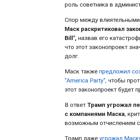
роль советника в админис
Спор между влиятельными 
Маск раскритиковал закон
Bill",
назвав его катастроф
что этот законопроект зн
долг.
Маск также
предложил соз
"America Party",
чтобы прот
этот законопроект будет п
В ответ
Трамп угрожал п
с компаниями Маска
, кри
возможным отчислением су
Трамп даже
угрожал Маск