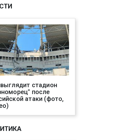
СТИ
 выглядит стадион
рноморец" после
сийской атаки (фото,
ео)
ИТИКА