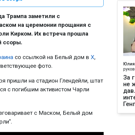
а Трампа заметили с
ском на церемонии прощания с
ли Кирком. Их встреча прошла
й ссоры.
раина
со ссылкой на Белый дом в
Х
,
Юлия
тветствующее фото.
руков
За 
ря пришли на стадион Глендейли, штат
не 
ся с погибшим активистом Чарли
дав
инт
Ген
зговаривает с Маском, Белый дом
рли".