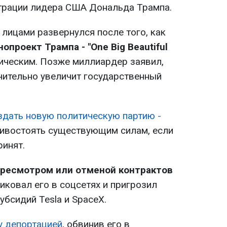
трации лидера США Дональда Трампа.
лицами развернулся после того, как
опроект Трампа - "One Big Beautiful
ическим. Позже миллиардер заявил,
ачительно увеличит государственный
дать новую политическую партию -
ивостоять существующим силам, если
ринят.
ересмотром или отменой контрактов
тиковал его в соцсетях и пригрозил
бсидий Tesla и SpaceX.
у депортацией
, обвинив его в