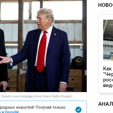
НОВО
Как
"Че
рос
вид
 Трамп и миллиардер Илон Маск (Getty Images)
АНАЛ
родных новостей! Получай только
 в Google