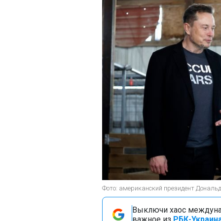
Фото: американский президент Дональд
Выключи хаос междуна
важное из
РБК-Украина