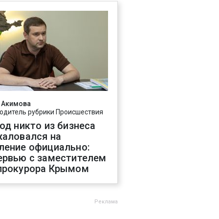
 Акимова
одитель рубрики Происшествия
год никто из бизнеса
жаловался на
ление официально:
ервью с заместителем
прокурора Крымом