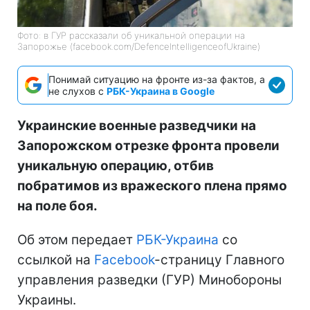
Фото: в ГУР рассказали об уникальной операции на
Запорожье (facebook.com/DefenceIntelligenceofUkraine)
Понимай ситуацию на фронте из-за фактов, а
не слухов с
РБК-Украина в Google
Украинские военные разведчики на
Запорожском отрезке фронта провели
уникальную операцию, отбив
побратимов из вражеского плена прямо
на поле боя.
Об этом передает
РБК-Украина
со
ссылкой на
Facebook
-страницу Главного
управления разведки (ГУР) Минобороны
Украины.