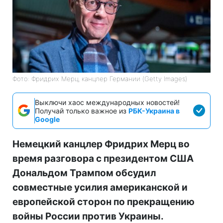
Фото: Фридрих Мерц, канцлер Германии (Getty Images)
Выключи хаос международных новостей!
Получай только важное из
РБК-Украина в
Google
Немецкий канцлер Фридрих Мерц во
время разговора с президентом США
Дональдом Трампом обсудил
совместные усилия американской и
европейской сторон по прекращению
войны России против Украины.