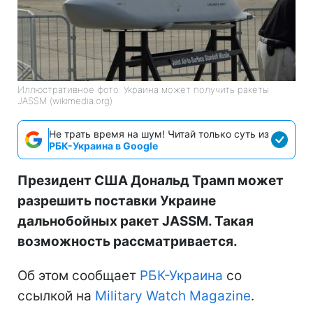
Иллюстративное фото: Украина может получить ракеты
JASSM (wikimedia.org)
Не трать время на шум! Читай только суть из
РБК-Украина в Google
Президент США Дональд Трамп может
разрешить поставки Украине
дальнобойных ракет JASSM. Такая
возможность рассматривается.
Об этом сообщает
РБК-Украина
со
ссылкой на
Military Watch Magazine
.