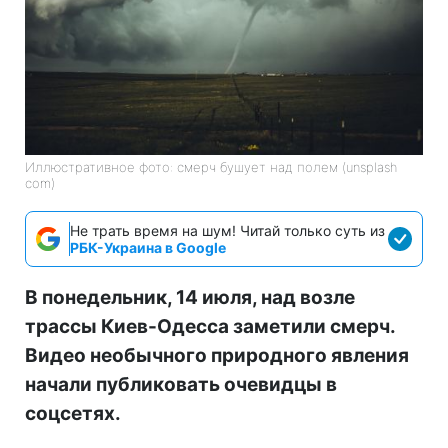
Иллюстративное фото: смерч бушует над полем (unsplash
com)
Не трать время на шум! Читай только суть из
РБК-Украина в Google
В понедельник, 14 июля, над возле
трассы Киев-Одесса заметили смерч.
Видео необычного природного явления
начали публиковать очевидцы в
соцсетях.