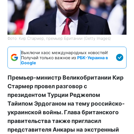
Фото: Кир Стармер, премьер Британии (Getty Images)
Выключи хаос международных новостей!
Получай только важное из
РБК-Украина в
Google
Премьер-министр Великобритании Кир
Стармер провел разговор с
президентом Турции Реджепом
Тайипом Эрдоганом на тему российско-
украинской войны. Глава британского
правительства также пригласил
представителя Анкары на экстренный