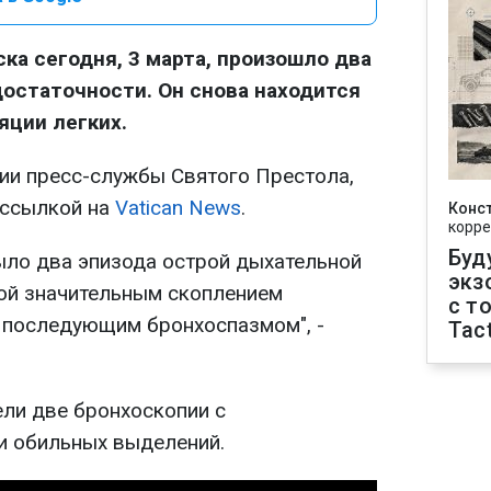
ка сегодня, 3 марта, произошло два
остаточности. Он снова находится
яции легких.
нии пресс-службы Святого Престола,
ссылкой на
Vatican News
.
Конс
корре
Буд
было два эпизода острой дыхательной
экз
ой значительным скоплением
с т
 последующим бронхоспазмом", -
Tact
ели две бронхоскопии с
и обильных выделений.