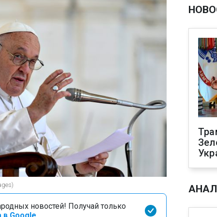
НОВО
Тра
Зел
Укр
ages)
АНАЛ
родных новостей! Получай только
 в Google