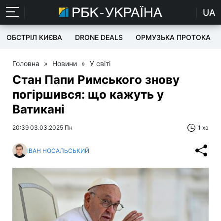
UA
ОБСТРІЛ КИЄВА
DRONE DEALS
ОРМУЗЬКА ПРОТОКА
Головна
»
Новини
»
У світі
Стан Папи Римського знову
погіршився: що кажуть у
Ватикані
20:39 03.03.2025 Пн
1 хв
ІВАН НОСАЛЬСЬКИЙ