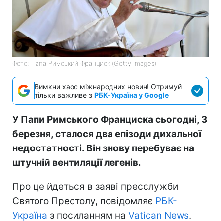
Фото: Папа Римський Франциск (Getty Images)
Вимкни хаос міжнародних новин! Отримуй
тільки важливе з
РБК-Україна у Google
У Папи Римського Франциска сьогодні, 3
березня, сталося два епізоди дихальної
недостатності. Він знову перебуває на
штучній вентиляції легенів.
Про це йдеться в заяві пресслужби
Святого Престолу, повідомляє
РБК-
Україна
з посиланням на
Vatican News
.