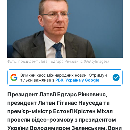
Фото: президент Латвії Едгарс Рінкевичс (GettyImages)
Вимкни хаос міжнародних новин! Отримуй
тільки важливе з
РБК-Україна у Google
Президент Латвії Едгарс Рінкевичс,
президент Литви Гітанас Науседа та
прем’єр-міністр Естонії Крістен Міхал
провели відео-розмову з президентом
України Володимиром Зеленським. Вони