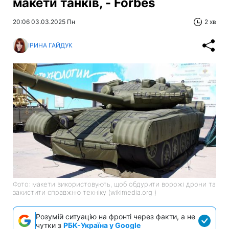
макети танків, - Forbes
20:06 03.03.2025 Пн
2 хв
ІРИНА ГАЙДУК
Фото: макети використовують, щоб обдурити ворожі дрони та
захистити справжню техніку (wikimedia.org )
Розумій ситуацію на фронті через факти, а не
чутки з
РБК-Україна у Google