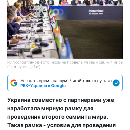
Иллюстративное фото: Украина провела первый саммит мира
(flickr by eda_dfae)
Не трать время на шум! Читай только суть из
РБК-Украина в Google
Украина совместно с партнерами уже
наработала мирную рамку для
проведения второго саммита мира.
Такая рамка - условие для проведения