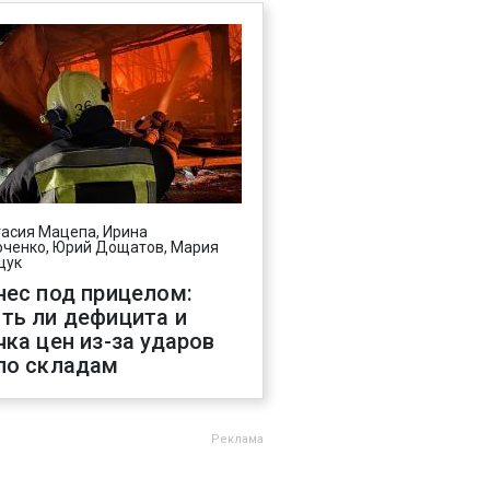
асия Мацепа, Ирина
ченко, Юрий Дощатов, Мария
щук
нес под прицелом:
ть ли дефицита и
чка цен из-за ударов
по складам