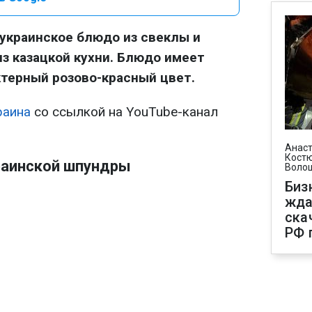
украинское блюдо из свеклы и
з казацкой кухни. Блюдо имеет
терный розово-красный цвет.
раина
со ссылкой на YouTube-канал
Анаст
Костю
раинской шпундры
Воло
Биз
жда
ска
РФ 