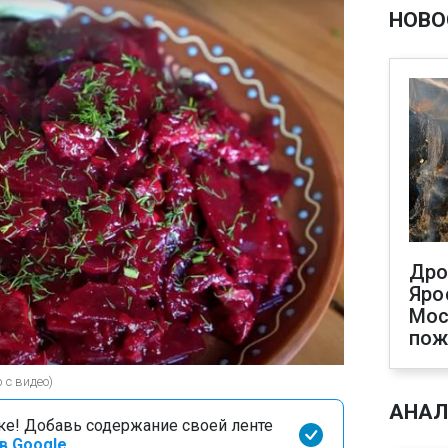
НОВО
Дро
Яро
Мос
пож
 с видео)
АНАЛ
оке! Добавь содержание своей ленте
в Google