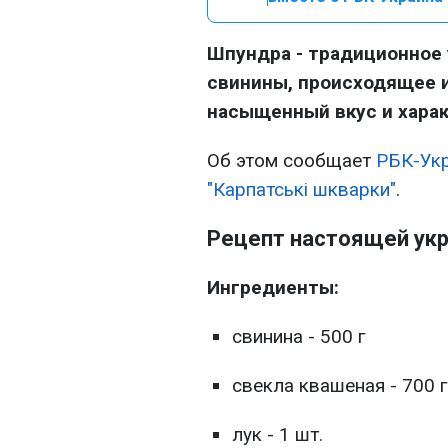
Шпундра - традиционное 
свинины, происходящее и
насыщенный вкус и харак
Об этом сообщает
РБК-Ук
"Карпатські шкварки"
.
Рецепт настоящей ук
Ингредиенты:
свинина - 500 г
свекла квашеная - 700 г
лук - 1 шт.