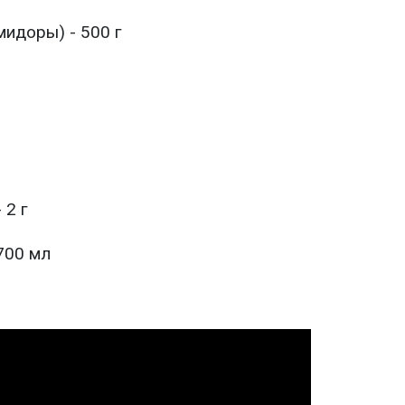
мидоры) - 500 г
 2 г
700 мл