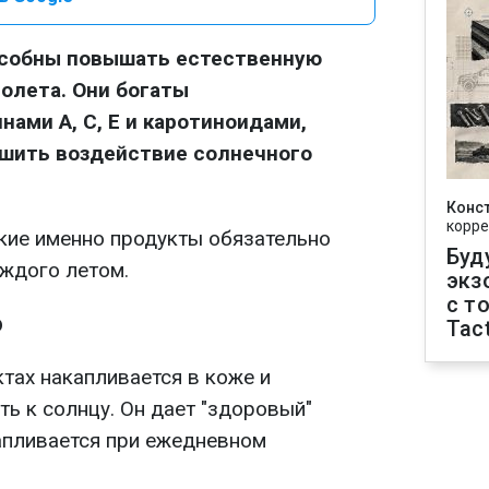
собны повышать естественную
олета. Они богаты
ами А, С, Е и каротиноидами,
шить воздействие солнечного
Конс
корре
кие именно продукты обязательно
Буд
ждого летом.
экз
с т
о
Tact
ктах накапливается в коже и
ь к солнцу. Он дает "здоровый"
апливается при ежедневном