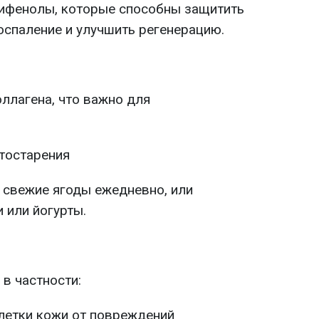
лифенолы, которые способны защитить
оспаление и улучшить регенерацию.
оллагена, что важно для
тостарения
ь свежие ягоды ежедневно, или
и или йогурты.
 в частности:
летки кожи от повреждений