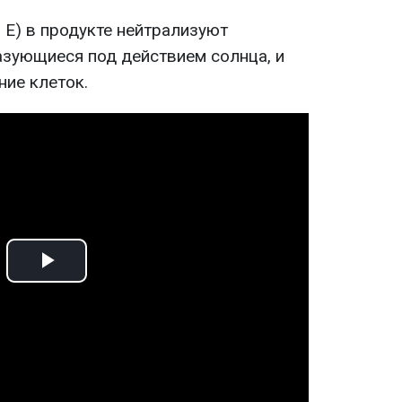
 E) в продукте нейтрализуют
зующиеся под действием солнца, и
ие клеток.
Play
Video