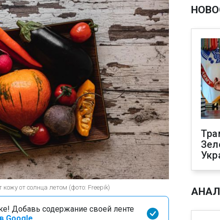
НОВО
Тра
Зел
Укр
ожу от солнца летом (фото: Freepik)
АНАЛ
оке! Добавь содержание своей ленте
в Google