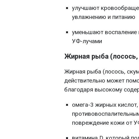
улучшают кровообращен
увлажнению и питанию
уменьшают воспаление 
УФ-лучами
Жирная рыба (лосось,
Жирная рыба (лосось, скум
действительно может помо
благодаря высокому соде
омега-3 жирных кислот
противовоспалительным
повреждение кожи от У
витамина D, который п