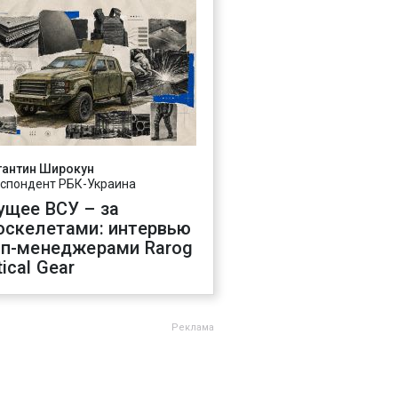
тантин Широкун
спондент РБК-Украина
ущее ВСУ – за
оскелетами: интервью
оп-менеджерами Rarog
ical Gear