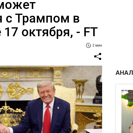
может
я с Трампом в
17 октября, - FT
2 мин
АНАЛ