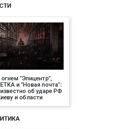
СТИ
 огнем "Эпицентр",
ETKA и "Новая почта":
 известно об ударе РФ
Киеву и области
ИТИКА