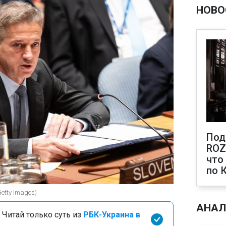
НОВО
Под
ROZ
что
по 
etty Images)
АНАЛ
 Читай только суть из
РБК-Украина в