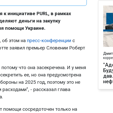
 к инициативе PURL, в рамках
еляют деньги на закупку
ля помощи Украине.
, об этом на
пресс-конференции
с
тте заявил премьер Словении Роберт
Дмит
корре
"Ад
 потому что она засекречена. И у меня
Буд
секретить ее, но она предусмотрена
дав
неф
ороны на 2025 год, поэтому это не
расходами", - рассказал глава
а.
ет помощи сосредоточен только на