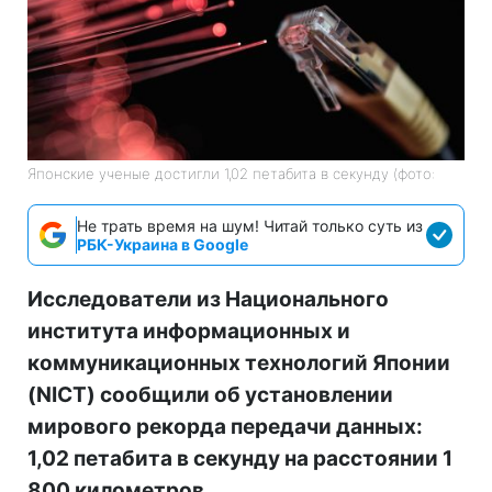
Японские ученые достигли 1,02 петабита в секунду (фото:
Не трать время на шум! Читай только суть из
РБК-Украина в Google
Исследователи из Национального
института информационных и
коммуникационных технологий Японии
(NICT) сообщили об установлении
мирового рекорда передачи данных:
1,02 петабита в секунду на расстоянии 1
800 километров.