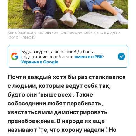
Как общаться с человеком, считающим себя лучше других
(фото: Freepik)
Будь в курсе, а не в шоке! Добавь
содержание своей ленте
вместе с РБК-
Украина в Google
Почти каждый хотя бы раз сталкивался
с людьми, которые ведут себя так,
будто они "выше всех". Такие
собеседники любят перебивать,
хвастаться или демонстрировать
пренебрежение. В народе их еще
называют "те, что корону надели". Но