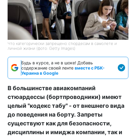
Что категорически запрещено стюрдесам в самолете и
личной жизни (фото: Getty Images)
Будь в курсе, а не в шоке! Добавь
содержание своей ленте
вместе с РБК-
Украина в Google
В большинстве авиакомпаний
стюардессы (бортпроводники) имеют
целый "кодекс табу" - от внешнего вида
до поведения на борту. Запреты
существуют как для безопасности,
дисциплины и имиджа компании, так и