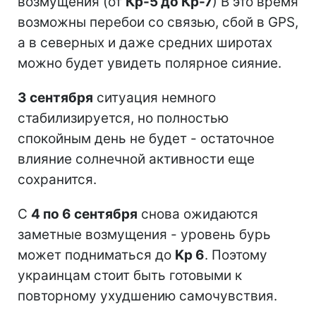
возмущения (от
Кр-5 до Кр-7
) В это время
возможны перебои со связью, сбой в GPS,
а в северных и даже средних широтах
можно будет увидеть полярное сияние.
3 сентября
ситуация немного
стабилизируется, но полностью
спокойным день не будет - остаточное
влияние солнечной активности еще
сохранится.
С
4 по 6 сентября
снова ожидаются
заметные возмущения - уровень бурь
может подниматься до
Kp 6
. Поэтому
украинцам стоит быть готовыми к
повторному ухудшению самочувствия.