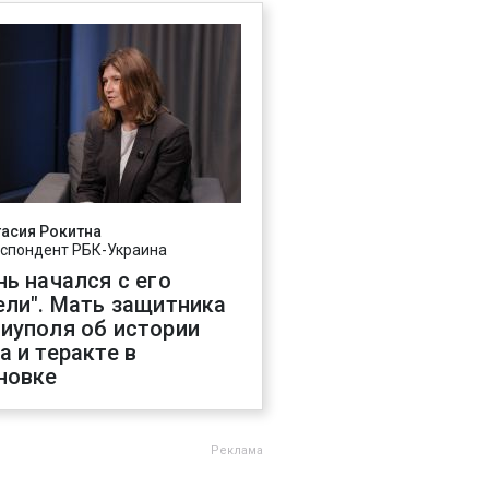
асия Рокитна
спондент РБК-Украина
нь начался с его
ели". Мать защитника
иуполя об истории
а и теракте в
новке