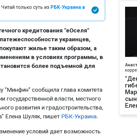
 Читай только суть из
РБК-Украина в
ечного кредитования "еОселя"
платежеспособности украинцев,
покупают жилье таким образом, а
зменениям в условиях программы, в
становится более подъемной для
Анаст
корре
"Де
гиб
лу "Минфин" сообщила глава комитета
Мар
ии государственной власти, местного
сын
Еле
ного развития и градостроительства,
а" Елена Шуляк, пишет
РБК-Украина
.
изменение условий дает возможность