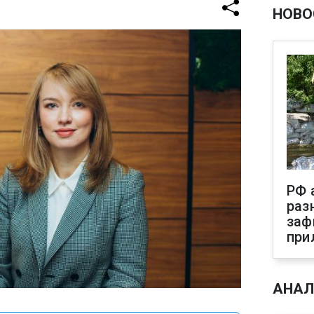
НОВО
РФ 
раз
заф
при
АНАЛ