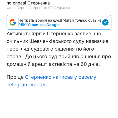
Фото: Сергій Стерненко (РБК-Україна)
Не трать время на шум! Читай только суть из
РБК-Украина в Google
Активіст Сергій Стерненко заявив, що
очільник Шевченківського суду назначив
перегляд судового рішення по його
справі. До цього суд прийняв рішення про
домашній арешт активіста на 60 днів.
Про це
Стерненко написав у своєму
Telegram-каналі.