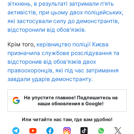
зіткнень, в результаті затримали п'ять
активістів, при цьому двох поліцейських,
які застосували силу до демонстрантів,
відсторонили від обов'язків.
Крім того,
керівництво поліції Києва
призначила службове розслідування та
відсторонив від обов'язків двох
правоохоронців, які під час затримання
завдали ударів демонстранту.
Не упустите главное! Подпишитесь на
наши обновления в Google!
Или читайте нас там, где вам удобно!