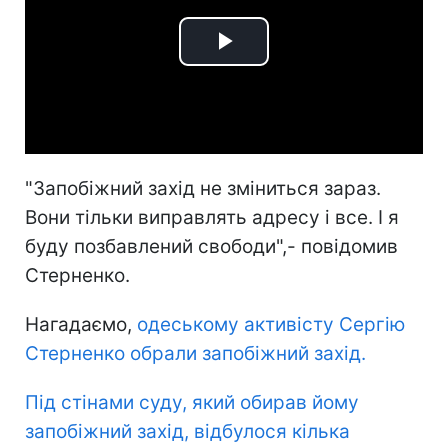
Play
Video
"Запобіжний захід не зміниться зараз.
Вони тільки виправлять адресу і все. І я
буду позбавлений свободи",- повідомив
Стерненко.
Нагадаємо,
одеському активісту Сергію
Стерненко обрали запобіжний захід.
Під стінами суду, який обирав йому
запобіжний захід, відбулося кілька