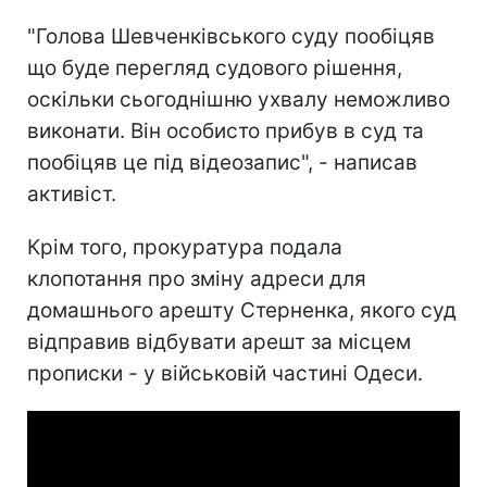
"Голова Шевченківського суду пообіцяв
що буде перегляд судового рішення,
оскільки сьогоднішню ухвалу неможливо
виконати. Він особисто прибув в суд та
пообіцяв це під відеозапис", - написав
активіст.
Крім того, прокуратура подала
клопотання про зміну адреси для
домашнього арешту Стерненка, якого суд
відправив відбувати арешт за місцем
прописки - у військовій частині Одеси.