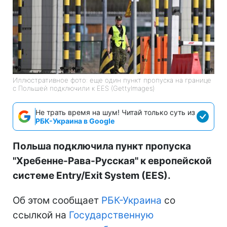
Иллюстративное фото: еще один пункт пропуска на границе
с Польшей подключили к EES (GettyImages)
Не трать время на шум! Читай только суть из
РБК-Украина в Google
Польша подключила пункт пропуска
"Хребенне-Рава-Русская" к европейской
системе Entry/Exit System (EES).
Об этом сообщает
РБК-Украина
со
ссылкой на
Государственную