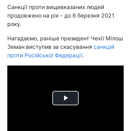
Санкції проти вищевказаних людей
продовжено на рік - до 6 березня 2021
року.
Нагадаємо, раніше президент Чехії Мілош
Земан виступив за скасування
санкцій
проти Російської Федерації
.
Play
Video