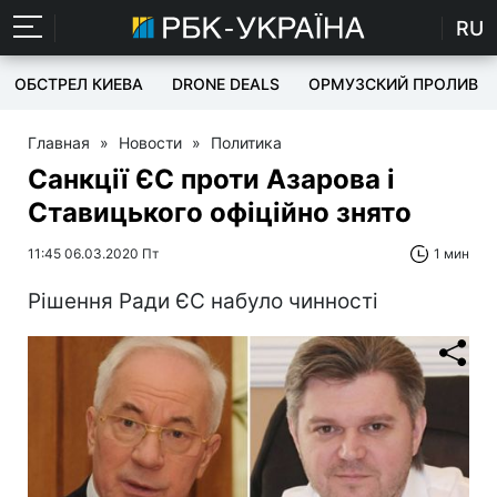
RU
ОБСТРЕЛ КИЕВА
DRONE DEALS
ОРМУЗСКИЙ ПРОЛИВ
Главная
»
Новости
»
Политика
Санкції ЄС проти Азарова і
Ставицького офіційно знято
11:45 06.03.2020 Пт
1 мин
Рішення Ради ЄС набуло чинності