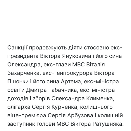
Санкції продовжують діяти стосовно екс-
президента Віктора Януковича і його сина
Олександра, екс-глави МВС Віталія
Захарченка, екс-генпрокурора Віктора
Пшонки і його сина Артема, екс-міністра
освіти Дмитра Табачника, екс-міністра
доходів і зборів Олександра Клименка,
олігарха Сергія Курченка, колишнього
віце-прем'єра Сергія Арбузова і колишній
заступник голови МВС Віктора Ратушняка.