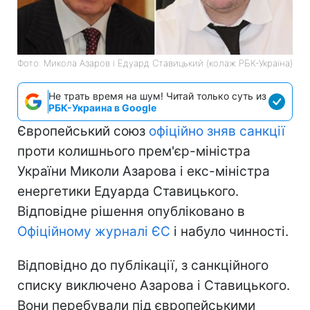
Фото: Микола Азаров і Едуард Ставицький (колаж РБК-Україна)
Не трать время на шум! Читай только суть из
РБК-Украина в Google
Європейський союз
офіційно зняв санкції
проти колишнього прем'єр-міністра
України Миколи Азарова і екс-міністра
енергетики Едуарда Ставицького.
Відповідне рішення опубліковано в
Офіційному журналі ЄС
і набуло чинності.
Відповідно до публікації, з санкційного
списку виключено Азарова і Ставицького.
Вони перебували під європейськими