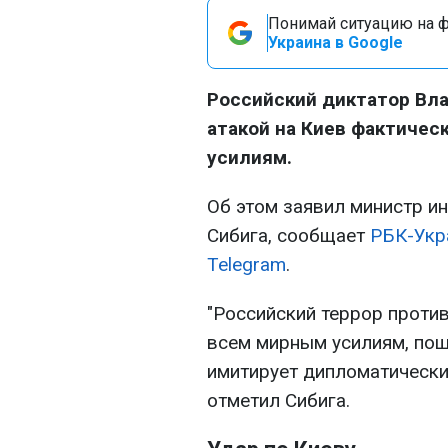
Понимай ситуацию на фр
Украина в Google
Российский диктатор Вл
атакой на Киев фактиче
усилиям.
Об этом заявил министр и
Сибига, сообщает
РБК-Укр
Telegram
.
"Российский террор проти
всем мирным усилиям, пощ
имитирует дипломатический
отметил Сибига.