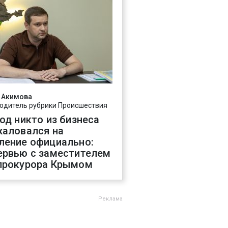
 Акимова
одитель рубрики Происшествия
год никто из бизнеса
жаловался на
ление официально:
ервью с заместителем
прокурора Крымом