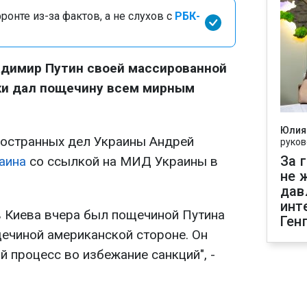
онте из-за фактов, а не слухов с
РБК-
адимир Путин своей массированной
ски дал пощечину всем мирным
Юлия
ностранных дел Украины Андрей
руков
За 
аина
со ссылкой на МИД Украины в
не 
дав
инт
в Киева вчера был пощечиной Путина
Ген
ечиной американской стороне. Он
 процесс во избежание санкций", -