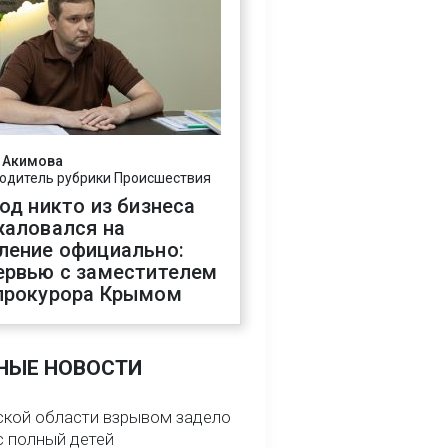
 Акимова
одитель рубрики Происшествия
год никто из бизнеса
жаловался на
ление официально:
ервью с заместителем
прокурора Крымом
НЫЕ НОВОСТИ
ской области взрывом задело
с полный детей