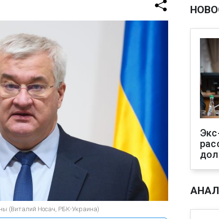
НОВО
Экс
рас
дол
АНАЛ
ны (Виталий Носач, РБК-Украина)