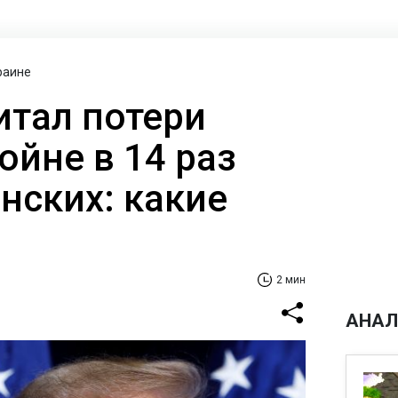
раине
итал потери
ойне в 14 раз
нских: какие
2 мин
АНАЛ