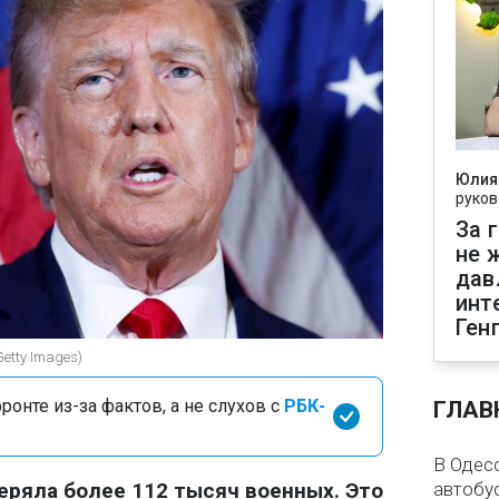
Юлия
руков
За 
не 
дав
инт
Ген
etty Images)
онте из-за фактов, а не слухов с
РБК-
ГЛАВ
В Одес
теряла более 112 тысяч военных. Это
автобу