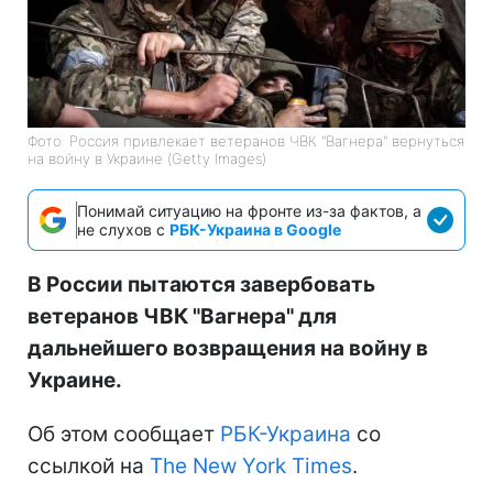
Фото: Россия привлекает ветеранов ЧВК "Вагнера" вернуться
на войну в Украине (Getty Images)
Понимай ситуацию на фронте из-за фактов, а
не слухов с
РБК-Украина в Google
В России пытаются завербовать
ветеранов ЧВК "Вагнера" для
дальнейшего возвращения на войну в
Украине.
Об этом сообщает
РБК-Украина
со
ссылкой на
The New York Times
.