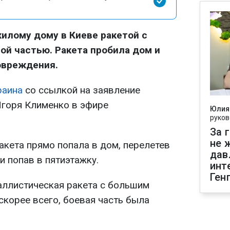
жилому дому в Киеве ракетой с
ой частью. Ракета пробила дом и
овреждения.
раина
со ссылкой на заявление
Игоря Клименко в эфире
Юлия
руков
За 
не 
акета прямо попала в дом, перелетев
дав
 попав в пятиэтажку.
инт
Ген
баллистическая ракета с большим
скорее всего, боевая часть была