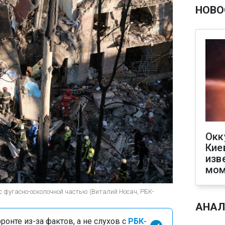
НОВО
Окк
Кие
изв
мом
 с фугасно-осколочной частью (Виталий Носач, РБК-
АНАЛ
онте из-за фактов, а не слухов с
РБК-