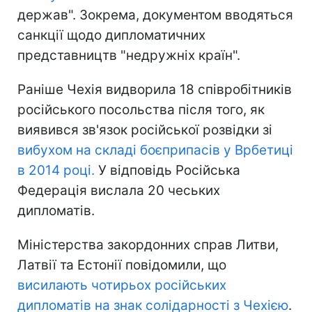
держав". Зокрема, документом вводяться
санкції щодо дипломатичних
представництв "недружніх країн".
Раніше Чехія видворила 18 співробітників
російського посольства після того, як
виявився зв'язок російської розвідки зі
вибухом на складі боєприпасів у Врбетиці
в 2014 році.
У відповідь Російська
Федерація вислала 20 чеських
дипломатів.
Міністерства закордонних справ Литви,
Латвії та Естонії повідомили, що
висилають чотирьох російських
дипломатів на знак солідарності з Чехією
.