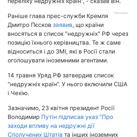
переліку недружніх країн", - сказав він.
Раніше глава прес-служби Кремля
Дмитро Пєсков
заявив
, що країни
вносяться в список "недружніх" РФ через
позицію їхнього керівництва. Те ж саме
відноситься і до ЗМІ, які в Росії стали
оголошувати іноземними агентами.
14 травня Уряд РФ затвердив список
"недружніх країн". У нього включили США
і Чехію.
Зазначимо, 23 квітня президент Росії
Володимир
Путін підписав указ "Про
заходи впливу на недружні дії
Сполучених Штатів
та інших іноземних