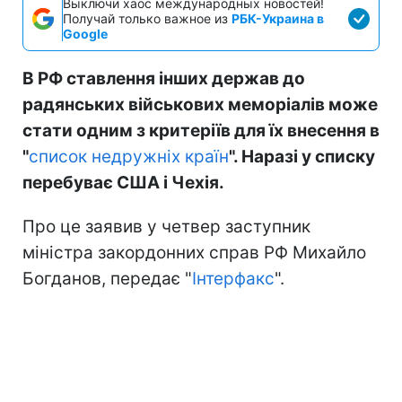
Выключи хаос международных новостей!
Получай только важное из
РБК-Украина в
Google
В РФ ставлення інших держав до
радянських військових меморіалів може
стати одним з критеріїв для їх внесення в
"
список недружніх країн
". Наразі у списку
перебуває США і Чехія.
Про це заявив у четвер заступник
міністра закордонних справ РФ Михайло
Богданов, передає "
Інтерфакс
".