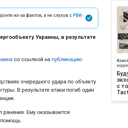
онте из-за фактов, а не слухов с
РБК-
нергообъекту Украины, в результате
раина
со ссылкой на
публикацию
Конс
корре
Буд
экз
ствиях очередного удара по объекту
с т
туры. В результате атаки погиб один
Tact
анции.
л ранения. Ему оказывается
 помощь.