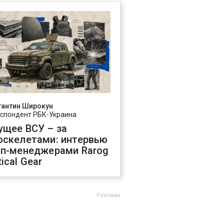
тантин Широкун
спондент РБК-Украина
ущее ВСУ – за
оскелетами: интервью
оп-менеджерами Rarog
ical Gear