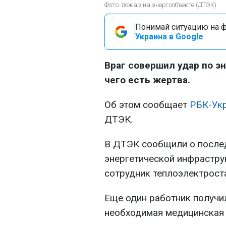
Фото: пожар на энергообъекте (ДТЭК)
Понимай ситуацию на фр
Украина в Google
Враг совершил удар по э
чего есть жертва.
Об этом сообщает
РБК-Ук
ДТЭК.
В ДТЭК сообщили о послед
энергетической инфраструк
сотрудник теплоэлектрост
Еще один работник получи
необходимая медицинская