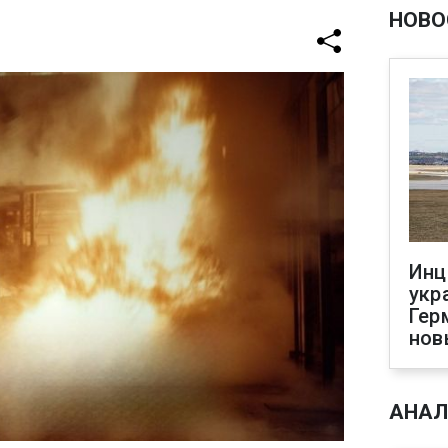
НОВО
Инц
укр
Гер
нов
АНАЛ