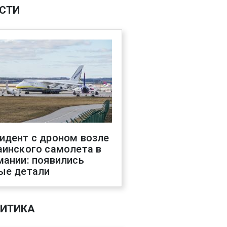
СТИ
идент с дроном возле
аинского самолета в
мании: появились
ые детали
ИТИКА