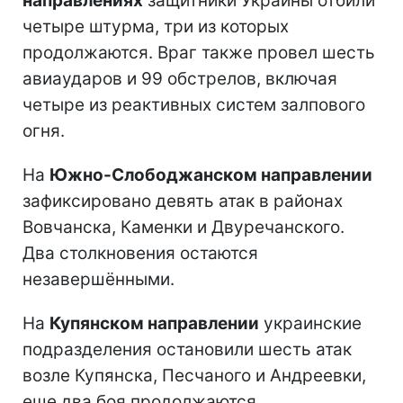
направлениях
защитники Украины отбили
четыре штурма, три из которых
продолжаются. Враг также провел шесть
авиаударов и 99 обстрелов, включая
четыре из реактивных систем залпового
огня.
На
Южно-Слободжанском направлении
зафиксировано девять атак в районах
Вовчанска, Каменки и Двуречанского.
Два столкновения остаются
незавершёнными.
На
Купянском направлении
украинские
подразделения остановили шесть атак
возле Купянска, Песчаного и Андреевки,
еще два боя продолжаются.