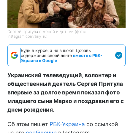
Сергей Притула с женой и детьми (фото:
instagram.com/siriy_ru)
Будь в курсе, а не в шоке! Добавь
содержание своей ленте
вместе с РБК-
Украина в Google
Украинский телеведущий, волонтер и
общественный деятель Сергей Притула
впервые за долгое время показал фото
младшего сына Марко и поздравил его с
днем рождения.
Об этом пишет
РБК-Украина
со ссылкой
на его
сообщение
в Instagram.