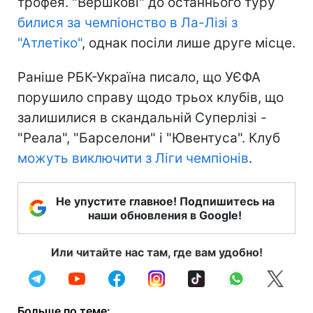
трофея. "Вершкові" до останнього туру
билися за чемпіонство в Ла-Лізі з
"Атлетіко"
, однак посіли лише друге місце.
Раніше РБК-Україна писало, що УЄФА
порушило справу щодо трьох клубів, що
залишилися в скандальній Суперлізі -
"Реала", "Барселони" і "Ювентуса". Клуб
можуть виключити з Ліги чемпіонів
.
Не упустите главное! Подпишитесь на
наши обновления в Google!
Или читайте нас там, где вам удобно!
Больше по теме: