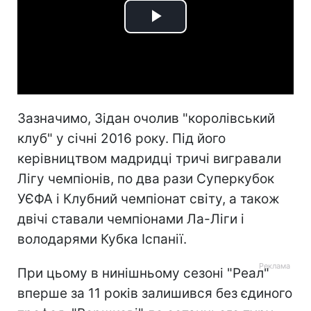
Play
Video
Зазначимо, Зідан очолив "королівський
клуб" у січні 2016 року. Під його
керівництвом мадридці тричі вигравали
Лігу чемпіонів, по два рази Суперкубок
УЄФА і Клубний чемпіонат світу, а також
двічі ставали чемпіонами Ла-Ліги і
володарями Кубка Іспанії.
При цьому в нинішньому сезоні "Реал"
вперше за 11 років залишився без єдиного