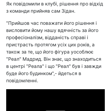
Як повідомили в клубі, рішення про відхід
з команди прийняв сам Зідан.
"Прийшов час поважати його рішення і
висловити йому нашу вдячність за його
професіоналізм, відданість справі і
пристрасть протягом усіх цих років, а
також за те, що його фігура уособлює
"Реал" Мадрид.
Він знає, що знаходиться
в центрі "Реала" і що "Реал" був і завжди
буде його будинком
",- йдеться в
повідомленні.