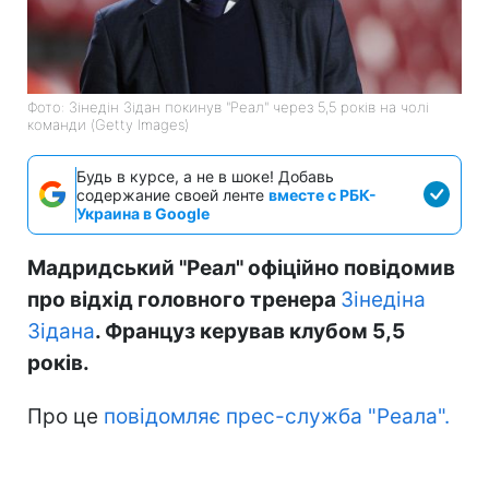
Фото: Зінедін Зідан покинув "Реал" через 5,5 років на чолі
команди (Getty Images)
Будь в курсе, а не в шоке! Добавь
содержание своей ленте
вместе с РБК-
Украина в Google
Мадридський "Реал" офіційно повідомив
про відхід головного тренера
Зінедіна
Зідана
. Француз керував клубом 5,5
років.
Про це
повідомляє прес-служба "Реала".