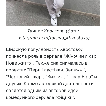
Таисия Хвостова (фото:
instagram.com/taisiya_khvostova)
Широкую популярность Хвостовой
принесла роль в сериале "Жіночий лікар.
Нове життя". Также она снималась в
проектах "Перші ластівки. Залежні",
"Черговий лікар", "Виклик", "Лікар Віра" и
других. Кроме актерской деятельности,
является одним из авторов идеи
комедийного сериала "Фіцики".