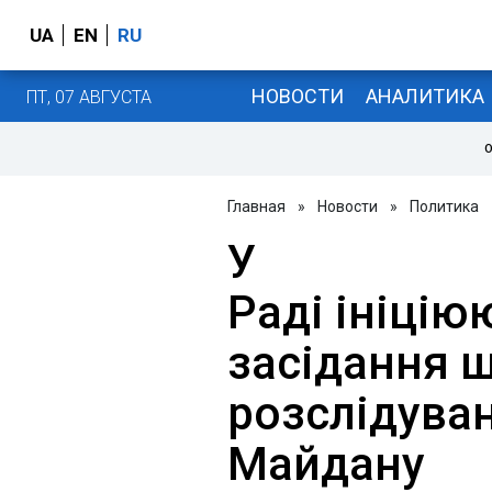
UA
EN
RU
НОВОСТИ
АНАЛИТИКА
ПТ, 07 АВГУСТА
О
Главная
»
Новости
»
Политика
У
Раді ініцію
засідання 
розслідува
Майдану