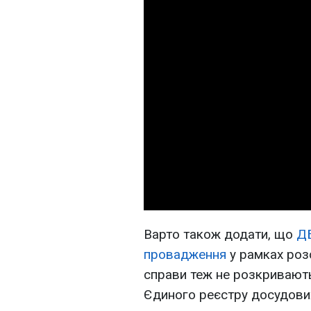
Варто також додати, що
ДБ
провадження
у рамках розс
справи теж не розкриваютьс
Єдиного реєстру досудови