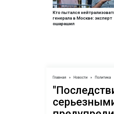
Главная
»
Новости
»
Политика
"Последств
серьезными
предупреди