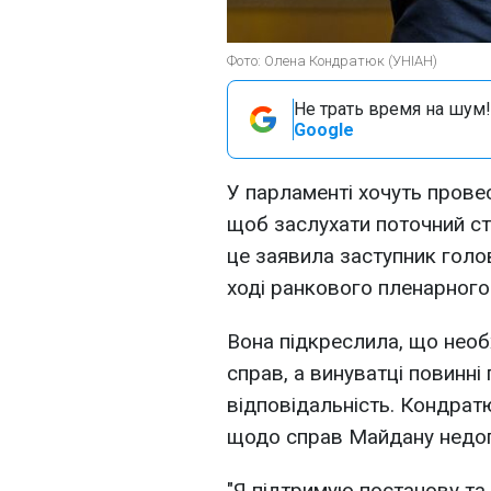
Фото: Олена Кондратюк (УНІАН)
Не трать время на шум!
Google
У парламенті хочуть прове
щоб заслухати поточний с
це заявила заступник голо
ході ранкового пленарного
Вона підкреслила, що необ
справ, а винуватці повинні
відповідальність. Кондрат
щодо справ Майдану недо
"Я підтримую постанову та