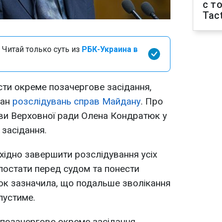
с т
Tact
 Читай только суть из
РБК-Украина в
сти окреме позачергове засідання,
тан
розслідувань справ Майдану
. Про
ви Верховної ради Олена Кондратюк у
 засідання.
хідно завершити розслідування усіх
 постати перед судом та понести
юк зазначила, що подальше зволікання
пустиме.
 позачергове окреме засідання