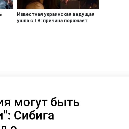
ия могут быть
": Сибига
л о