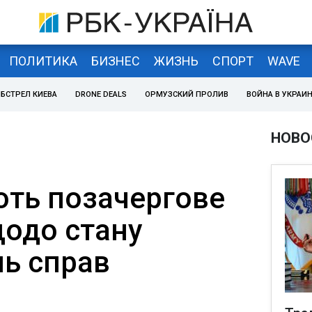
ПОЛИТИКА
БИЗНЕС
ЖИЗНЬ
СПОРТ
WAVE
БСТРЕЛ КИЕВА
DRONE DEALS
ОРМУЗСКИЙ ПРОЛИВ
ВОЙНА В УКРАИ
НОВО
ють позачергове
щодо стану
нь справ