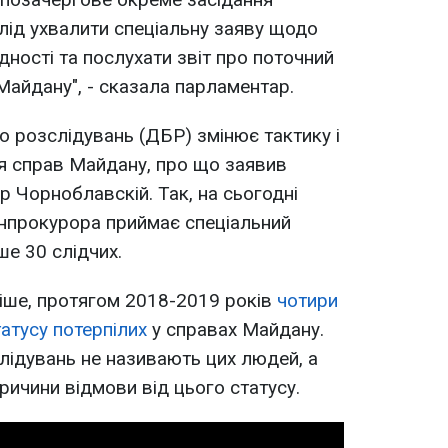
слід ухвалити спеціальну заяву щодо
ідності та послухати звіт про поточний
Майдану", - сказала парламентар.
 розслідувань (ДБР) змінює тактику і
я справ Майдану, про що заявив
 Чорноблавскій. Так, на сьогодні
енпрокурора приймає спеціальний
ше 30 слідчих.
іше, протягом 2018-2019 років
чотири
атусу потерпілих
у справах Майдану.
ідувань не називають цих людей, а
ричини відмови від цього статусу.