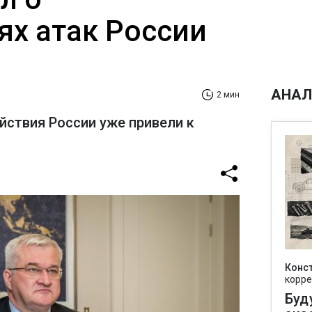
ях атак России
АНАЛ
2 мин
йствия России уже привели к
Конс
корре
Буд