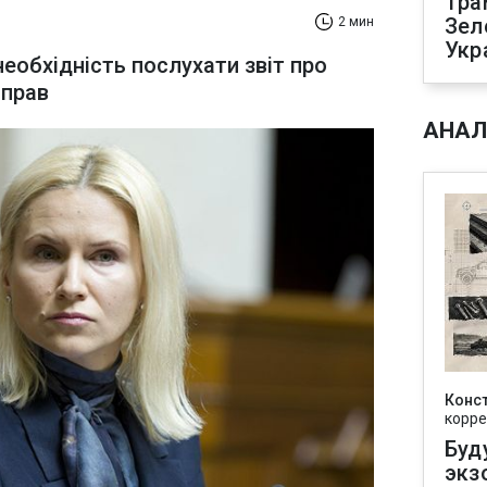
Тра
Зел
2 мин
Укр
еобхідність послухати звіт про
справ
АНАЛ
Конс
корре
Буд
экз