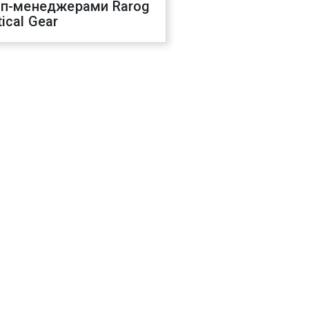
оп-менеджерами Rarog
ical Gear