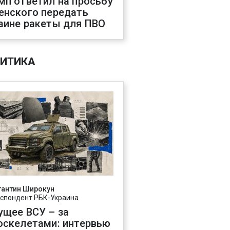
мп ответил на просьбу
енского передать
аине ракеты для ПВО
ИТИКА
тантин Широкун
спондент РБК-Украина
ущее ВСУ – за
оскелетами: интервью