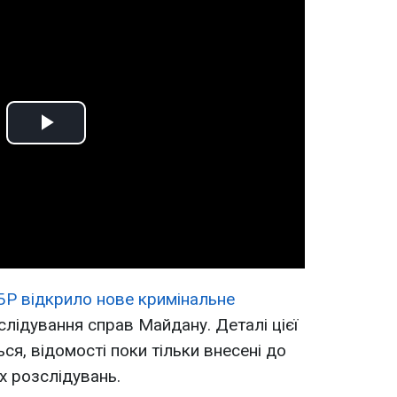
Play
Video
Р відкрило нове кримінальне
лідування справ Майдану. Деталі цієї
я, відомості поки тільки внесені до
х розслідувань.