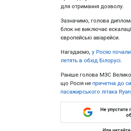
для отримання дозволу.
Зазначимо, голова диплома
блок не виключає ескалаці
європейські авіарейси.
Нагадаємо,
у Росію почали 
летять в обхід Білорусі
.
Раніше голова МЗС Великоб
що Росія не
причетна до с
пасажирського літака Ryana
Не упустите 
об
Или читайте