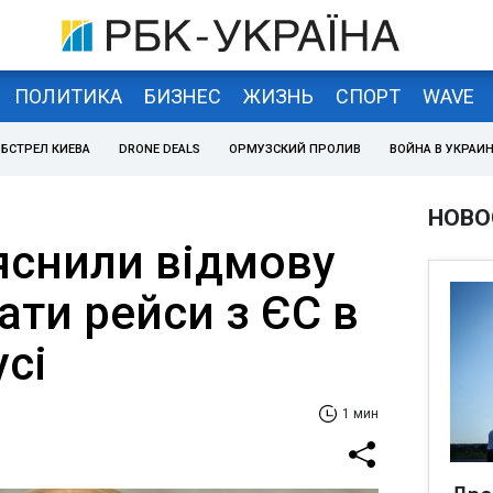
ПОЛИТИКА
БИЗНЕС
ЖИЗНЬ
СПОРТ
WAVE
БСТРЕЛ КИЕВА
DRONE DEALS
ОРМУЗСКИЙ ПРОЛИВ
ВОЙНА В УКРАИ
НОВО
яснили відмову
ати рейси з ЄС в
усі
1 мин