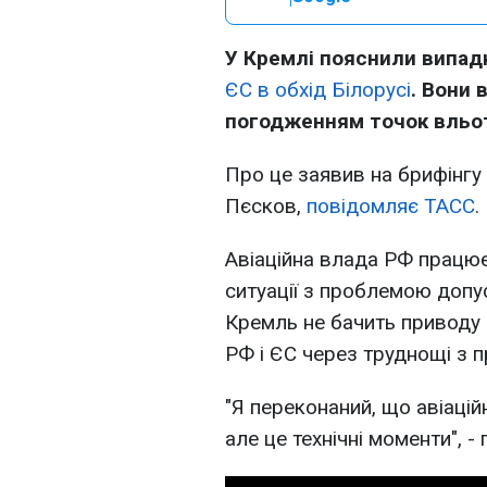
У Кремлі пояснили випа
ЄС в обхід Білорусі
. Вони 
погодженням точок вльот
Про це заявив на брифінг
Пєсков,
повідомляє ТАСС
.
Авіаційна влада РФ працю
ситуації з проблемою допус
Кремль не бачить приводу 
РФ і ЄС через труднощі з п
"Я переконаний, що авіацій
але це технічні моменти", 