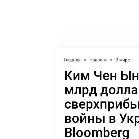
Главная
»
Новости
»
В мире
Ким Чен Ын
млрд долла
сверхприбы
войны в Укр
Bloomberg