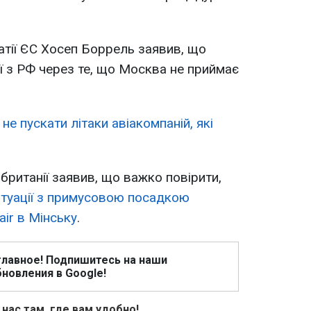
тії ЄС Хосеп Боррель заявив, що
ї з РФ через те, що Москва не приймає
не пускати літаки авіакомпаній, які
ританії заявив, що важко повірити,
итуації з примусовою посадкою
ir в Мінську
.
главное! Подпишитесь на наши
новления в Google!
 нас там, где вам удобно!