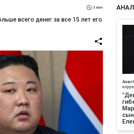
АНАЛ
3 мин
льше всего денег за все 15 лет его
Анаст
корре
"Де
гиб
Мар
сын
Еле