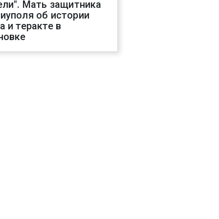
ели". Мать защитника
иуполя об истории
а и теракте в
новке