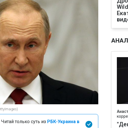
Дро
Wild
Ека
вид
АНАЛ
ttyImages)
Анаст
корре
 Читай только суть из
РБК-Украина в
"Де