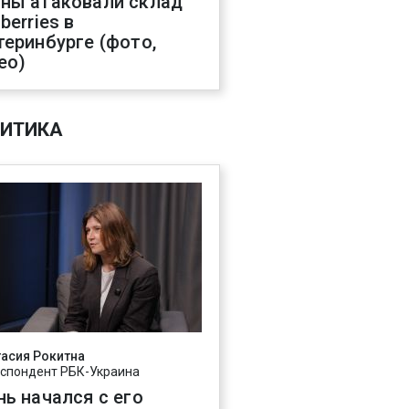
ны атаковали склад
berries в
теринбурге (фото,
ео)
ИТИКА
асия Рокитна
спондент РБК-Украина
нь начался с его