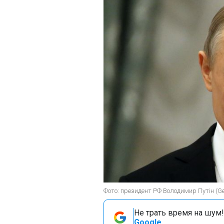
Фото: президент РФ Володимир Путін (Ge
Не трать время на шум!
Google