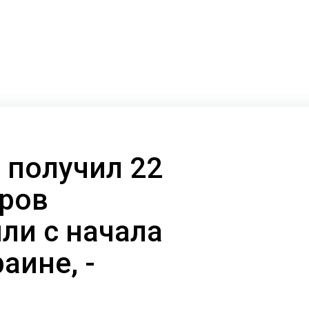
 получил 22
ров
ли с начала
аине, -