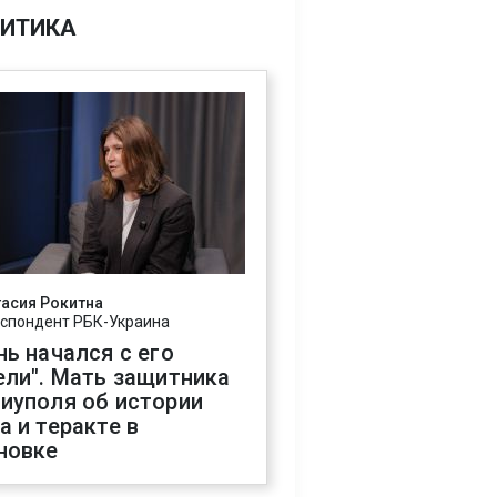
ИТИКА
асия Рокитна
спондент РБК-Украина
нь начался с его
ели". Мать защитника
иуполя об истории
а и теракте в
новке