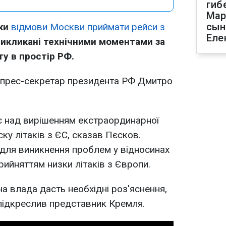
гиб
Мар
сын
дки
відмови Москви приймати рейси з
Еле
викликані технічними моментами за
у в простір РФ.
у прес-секретар президента РФ Дмитро
є над вирішенням екстраординарної
ку літаків з ЄС, сказав Пєсков.
для виникнення проблем у відносинах
рийняттям низки літаків з Європи.
на влада дасть необхідні роз'яснення,
- підкреслив представник Кремля.