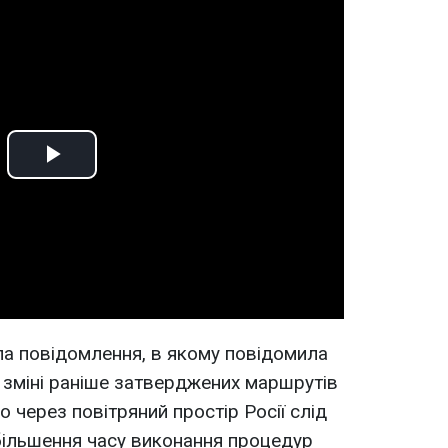
Play
Video
ала повідомлення, в якому повідомила
и зміні раніше затверджених маршрутів
о через повітряний простір Росії слід
більшення часу виконання процедур