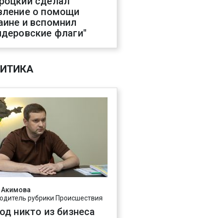
роцкий сделал
вление о помощи
аине и вспомнил
ндеровские флаги"
ИТИКА
 Акимова
одитель рубрики Происшествия
год никто из бизнеса