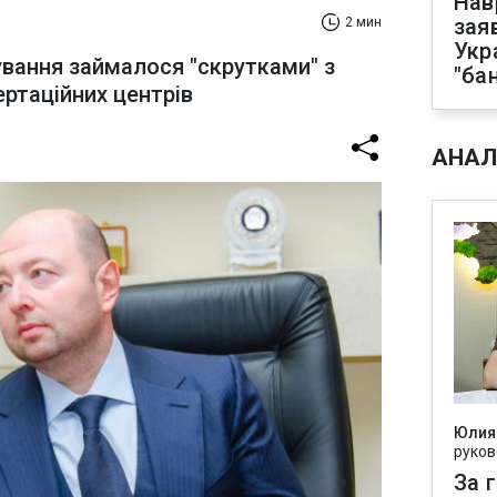
Нав
зая
2 мин
Укр
ування займалося "скрутками" з
"ба
ртаційних центрів
АНАЛ
Юлия
руков
За 