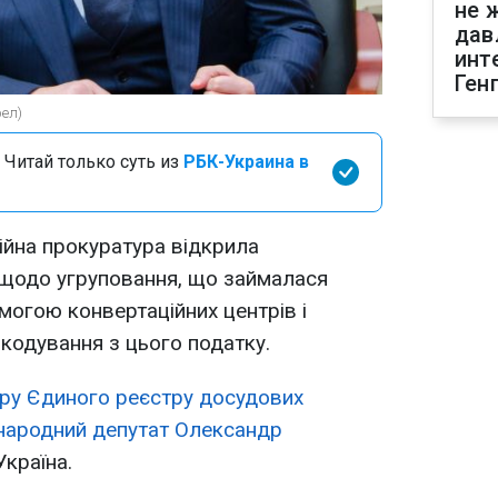
не 
дав
инт
Ген
рел)
 Читай только суть из
РБК-Украина в
ійна прокуратура відкрила
щодо угруповання, що займалася
могою конвертаційних центрів і
кодування з цього податку.
тру Єдиного реєстру досудових
 народний депутат Олександр
Україна.