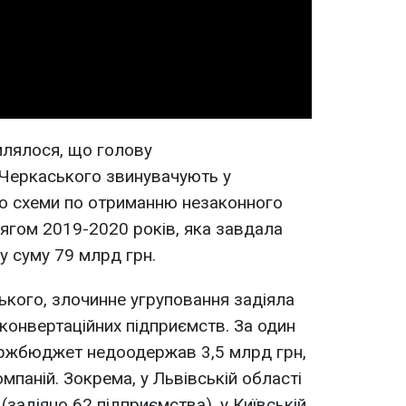
Video
млялося, що голову
 Черкаського звинувачують у
ро схеми по отриманню незаконного
ягом 2019-2020 років, яка завдала
у суму 79 млрд грн.
кого, злочинне угруповання задіяла
онвертаційних підприємств. За один
ержбюджет недоодержав 3,5 млрд грн,
омпаній. Зокрема, у Львівській області
(задіяно 62 підприємства), у Київській