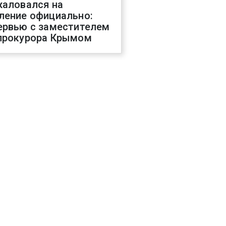
жаловался на
ление официально:
ервью с заместителем
прокурора Крымом