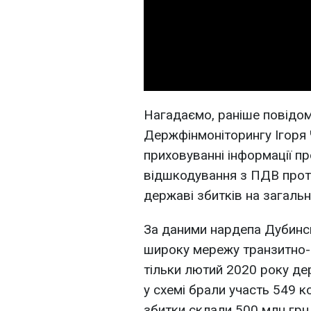
Нагадаємо, раніше повідо
Держфінмоніторингу Ігоря
приховуванні інформації п
відшкодування з ПДВ прот
державі збитків на загальн
За даними нардепа Дубинсь
широку мережу транзитно-к
тільки лютий 2020 року д
у схемі брали участь 549 к
збитки склали 500 млн грн 