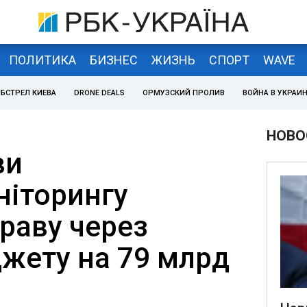
ПОЛИТИКА
БИЗНЕС
ЖИЗНЬ
СПОРТ
WAVE
БСТРЕЛ КИЕВА
DRONE DEALS
ОРМУЗСКИЙ ПРОЛИВ
ВОЙНА В УКРАИ
НОВО
ви
іторингу
раву через
джету на 79 млрд