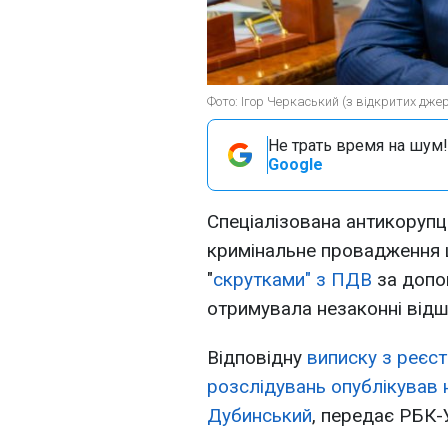
Фото: Ігор Черкаський (з відкритих дже
Не трать время на шум!
Google
Спеціалізована антикорупц
кримінальне провадження 
"
скрутками" з ПДВ
за допо
отримувала незаконні відш
Відповідну
виписку з реєс
розслідувань опублікував
Дубинський
, передає РБК-