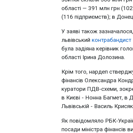
області — 391 млн грн (102
(116 підприємств); в Донец
У заяві також зазначалося
львівський
контрабандист
була задіяна керівник гол
області Ірина Долозина.
Крім того, нардеп стверджу
фінансів Олександра Кондр
куратори ПДВ-схеми, зокрем
в Києві - Нонна Багмет, в 
Львівській - Василь Крисяк
Як повідомляло РБК-Україн
посади міністра фінансів в