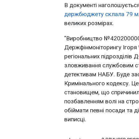
В документі наголошуєтьс
держбюджету склала 79 м
великих розмірах.
"Виробництво №420200000
Держфінмоніторингу Ігоря 
регіональних підрозділів Д
зловживання службовим с
детективам НАБУ. Буде зас
Кримінального кодексу. Ц
становищем, що спричинил
позбавленням волі на стро
обіймати певні посади та ді
виписці.