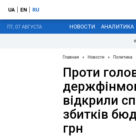
UA
EN
RU
НОВОСТИ
АНАЛИТИКА
ПТ, 07 АВГУСТА
О
Главная
»
Новости
»
Политика
Проти голо
держфінмон
відкрили сп
збитків бю
грн