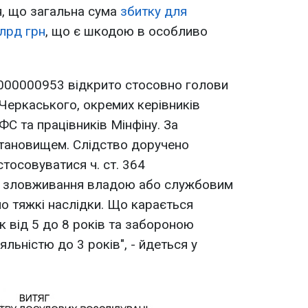
я, що загальна сума
збитку для
лрд грн
, що є шкодою в особливо
00000953 відкрито стосовно голови
Черкаського, окремих керівників
ФС та працівників Мінфіну. За
тановищем. Слідство доручено
тосовуватися ч. ст. 364
е зловживання владою або службовим
о тяжкі наслідки. Що карається
к від 5 до 8 років та забороною
яльністю до 3 років", - йдеться у