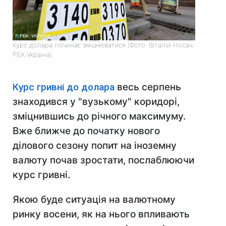
Курс долара починає зміцнюватися (Фото: Віталій Носач,
РБК-Україна)
Курс гривні до долара
весь серпень
знаходився у "вузькому" коридорі,
зміцнившись до річного максимуму.
Вже ближче до початку нового
ділового сезону попит на іноземну
валюту почав зростати, послаблюючи
курс гривні.
Якою буде ситуація на валютному
ринку восени, як на нього впливають