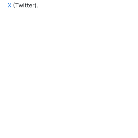
Х
(Twitter).