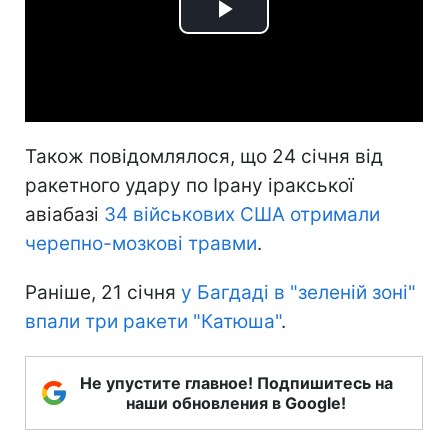
Play
Video
Також повідомлялося, що 24 січня від
ракетного удару по Ірану іракської
авіабазі
34 військових США отримали
черепно-мозкові травми
.
Раніше, 21 січня
у Багдаді в "зеленій зоні"
впали три ракети "Катюша"
.
Не упустите главное! Подпишитесь на
наши обновления в Google!