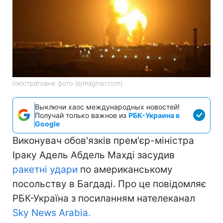
Ілюстративне фото (ejmagnier.com)
Выключи хаос международных новостей!
Получай только важное из
РБК-Украина в
Google
Виконувач обов'язків прем'єр-міністра
Іраку Адель Абдель Махді засудив
ракетні удари
по американському
посольству в Багдаді. Про це повідомляє
РБК-Україна з посиланням нателеканал
Sky News Arabia.