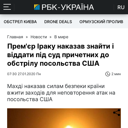
RU
ОБСТРЕЛ КИЕВА
DRONE DEALS
ОРМУЗСКИЙ ПРОЛИВ
Главная
»
Новости
»
В мире
Прем'єр Іраку наказав знайти і
віддати під суд причетних до
обстрілу посольства США
07:30 27.01.2020 Пн
2 мин
Махді наказав силам безпеки країни
вжити заходів для неповторення атак на
посольства США