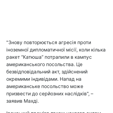
"Знову повторюється агресія проти
іноземної дипломатичної місії, коли кілька
ракет “Катюша” потрапили в кампус
американського посольства. Це
безвідповідальний акт, здійснений
окремими індивідами. Напад на
американське посольство може
призвести до серйозних наслідків", –
заявив Махді.