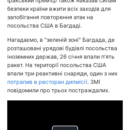
Іракський прем'єр також наказав силам
безпеки країни вжити всіх заходів для
запобігання повторення атак на
посольства США в Багдаді.
Нагадаємо, в "зеленій зоні" Багдада, де
розташовані урядові будівлі посольства
іноземних держав, 26 січня впали п'ять
ракет. На території посольства США
впали три реактивні снаряди, один з них
потрапив в ресторан дипмісії
. ЗМІ
повідомили про трьох постраждалих.