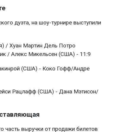
те
кого дуэта, на шоу-турнире выступили
я) / Хуан Мартин Дель Потро
ик / Алекс Микельсен (США) - 11:9
кинрой (США) - Коко Гофф/Андре
ейси Рацлафф (США) - Дана Мэтисон/
оставляющая
то часть выручки от продажи билетов