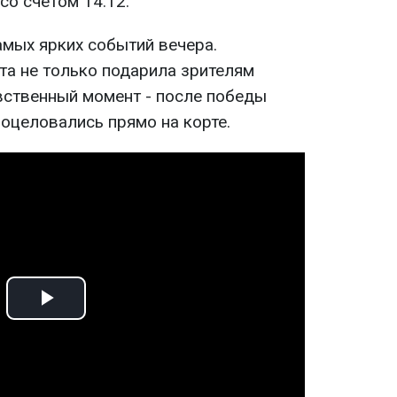
со счетом 14:12.
амых ярких событий вечера.
та не только подарила зрителям
увственный момент - после победы
поцеловались прямо на корте.
Play
Video