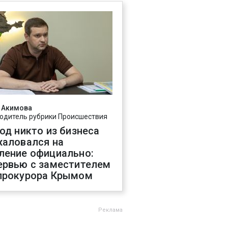
 Акимова
одитель рубрики Происшествия
год никто из бизнеса
жаловался на
ление официально:
ервью с заместителем
прокурора Крымом