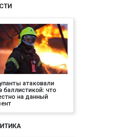
СТИ
упанты атаковали
в баллистикой: что
естно на данный
ент
ИТИКА