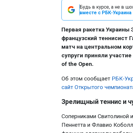
Будь в курсе, а не в ш
вместе с РБК-Украина 
Первая ракетка Украины 
французский теннисист 
матч на центральном корт
супруги приняли участие
of the Open.
Об этом сообщает
РБК-Ук
сайт Открытого чемпиона
Зрелищный теннис и 
Соперниками Свитолиной 
Пеннетта и Флавио Коболл