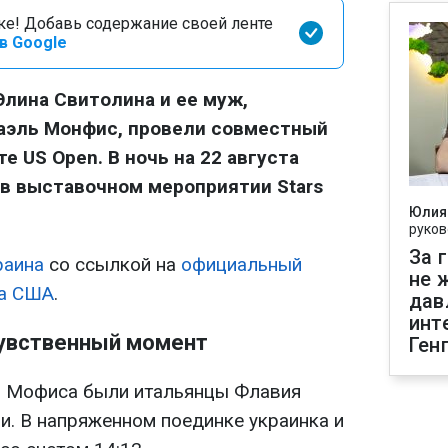
оке! Добавь содержание своей ленте
в Google
Элина Свитолина и ее муж,
Гаэль Монфис, провели совместный
е US Open. В ночь на 22 августа
 в выставочном мероприятии Stars
Юлия
руков
За 
раина
со ссылкой на
официальный
не 
та США
.
дав
инт
чувственный момент
Ген
и Мофиса были итальянцы Флавия
и. В напряженном поединке украинка и