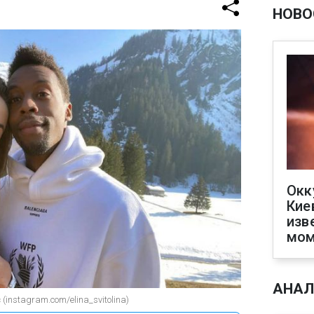
НОВО
Окк
Кие
изв
мом
АНАЛ
instagram.com/elina_svitolina)