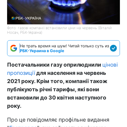
Фото: газові компанії встановили ціни на червень (Віталій
Носач, РБК-Україна)
Не трать время на шум! Читай только суть из
РБК-Украина в Google
Постачальники газу оприлюднили
цінові
пропозиції
для населення на червень
2021 року. Крім того, компанії також
публікують річні тарифы, які вони
встановили до 30 квітня наступного
року.
Про це повідомляє профільне видання