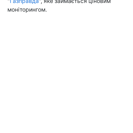
"
Газправда
", яке займається ціновим
моніторингом.