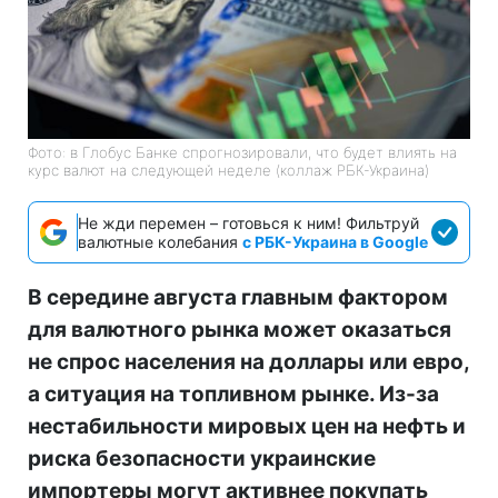
Фото: в Глобус Банке спрогнозировали, что будет влиять на
курс валют на следующей неделе (коллаж РБК-Украина)
Не жди перемен – готовься к ним! Фильтруй
валютные колебания
с РБК-Украина в Google
В середине августа главным фактором
для валютного рынка может оказаться
не спрос населения на доллары или евро,
а ситуация на топливном рынке. Из-за
нестабильности мировых цен на нефть и
риска безопасности украинские
импортеры могут активнее покупать