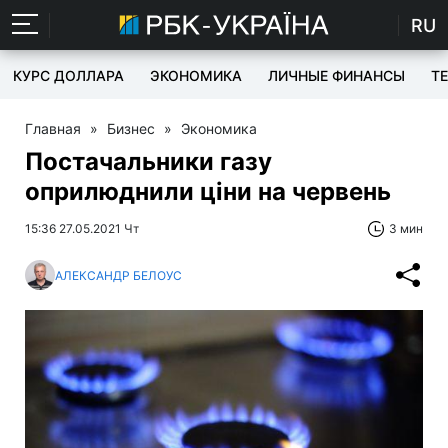
RU
КУРС ДОЛЛАРА
ЭКОНОМИКА
ЛИЧНЫЕ ФИНАНСЫ
T
Главная
»
Бизнес
»
Экономика
Постачальники газу
оприлюднили ціни на червень
15:36 27.05.2021 Чт
3 мин
АЛЕКСАНДР БЕЛОУС