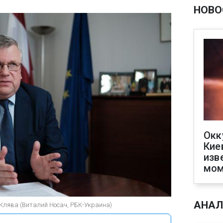
НОВО
Окк
Кие
изв
мом
АНАЛ
 Клява (Виталий Носач, РБК-Украина)