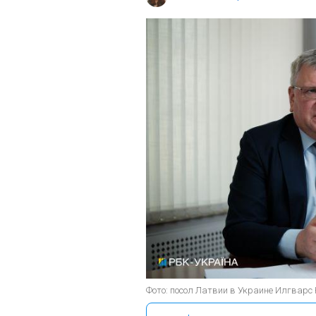
Фото: посол Латвии в Украине Илгварс