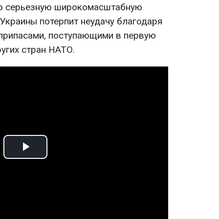
то серьезную широкомасштабную
Украины потерпит неудачу благодаря
припасами, поступающими в первую
ругих стран НАТО.
Play
Video