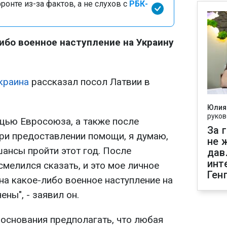
онте из-за фактов, а не слухов с
РБК-
ибо военное наступление на Украину
краина
рассказал посол Латвии в
Юлия
руков
щью Евросоюза, а также после
За 
ри предоставлении помощи, я думаю,
не 
ансы пройти этот год. После
дав
инт
мелился сказать, и это мое личное
Ген
на какое-либо военное наступление на
ны", - заявил он.
 основания предполагать, что любая