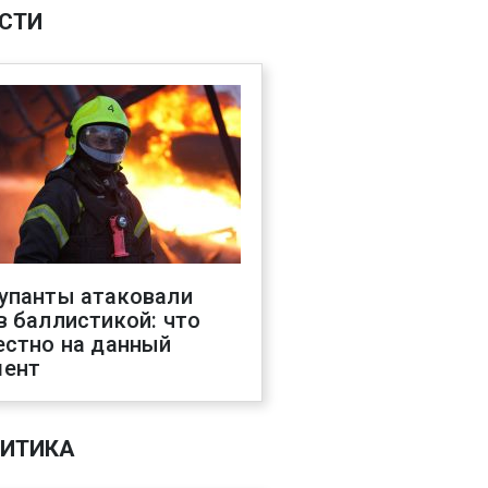
СТИ
упанты атаковали
в баллистикой: что
естно на данный
ент
ИТИКА