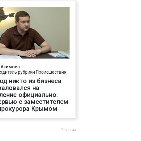
 Акимова
одитель рубрики Происшествия
год никто из бизнеса
жаловался на
ление официально:
ервью с заместителем
прокурора Крымом