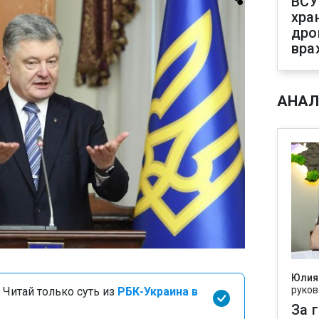
ВСУ
хра
дро
вра
АНАЛ
Юлия
руков
 Читай только суть из
РБК-Украина в
За 