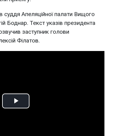
ав суддя Апеляційної палати Вищого
ій Боднар. Текст указів президента
озвучив заступник голови
лексій Філатов.
Play
Video