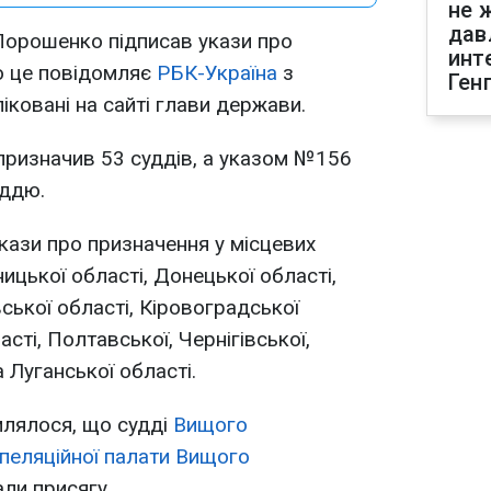
не 
дав
Порошенко підписав укази про
инт
о це повідомляє
РБК-Україна
з
Ген
ліковані на сайті глави держави.
изначив 53 суддів, а указом №156
уддю.
кази про призначення у місцевих
ницької області, Донецької області,
ської області, Кіровоградської
сті, Полтавської, Чернігівської,
а Луганської області.
млялося, що судді
Вищого
Апеляційної палати Вищого
ли присягу.