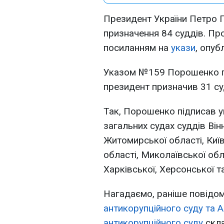
Президент України Петро 
призначення 84 суддів. Пр
посиланням на
укази
, опуб
Указом №159 Порошенко пр
президент призначив 31 с
Так, Порошенко підписав у
загальних судах суддів Він
Житомирської області, Київ
області, Миколаївської обла
Харківської, Херсонської т
Нагадаємо, раніше повідо
антикорупційного суду та 
антикорупційного суду
скла