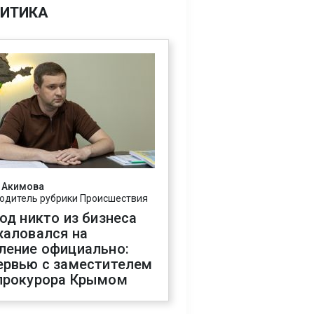
ИТИКА
 Акимова
одитель рубрики Происшествия
год никто из бизнеса
жаловался на
ление официально:
ервью с заместителем
прокурора Крымом