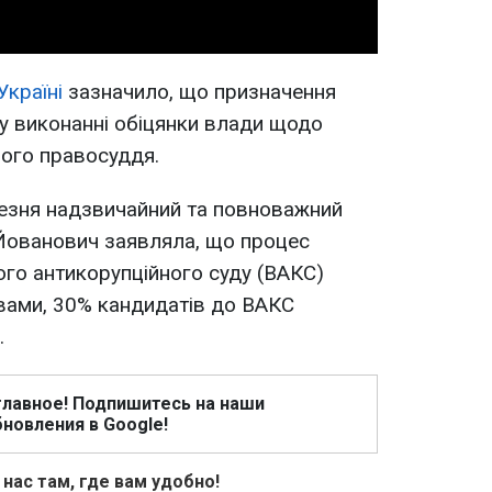
країні
зазначило, що призначення
у виконанні обіцянки влади щодо
ого правосуддя.
резня надзвичайний та повноважний
 Йованович заявляла, що процес
го антикорупційного суду (ВАКС)
ловами, 30% кандидатів до ВАКС
.
главное! Подпишитесь на наши
новления в Google!
 нас там, где вам удобно!