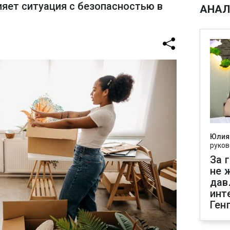
ияет ситуация с безопасностью в
АНАЛ
Юлия
руков
За 
не 
дав
инт
Ген