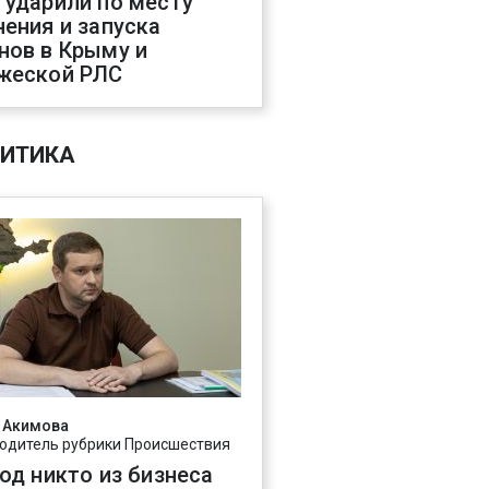
 ударили по месту
нения и запуска
нов в Крыму и
жеской РЛС
ИТИКА
 Акимова
одитель рубрики Происшествия
год никто из бизнеса