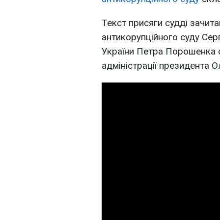
Текст присяги судді зачит
антикорупційного суду Серг
України Петра Порошенка 
адміністрації президента О