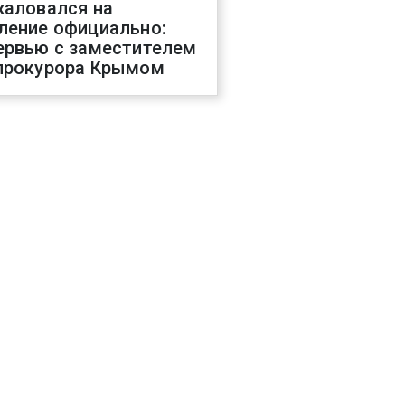
жаловался на
ление официально:
ервью с заместителем
прокурора Крымом