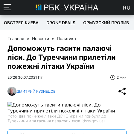
RU
ОБСТРЕЛ КИЕВА
DRONE DEALS
ОРМУЗСКИЙ ПРОЛИВ
Главная
»
Новости
»
Политика
Допоможуть гасити палаючі
ліси. До Туреччини прилетіли
пожежні літаки України
20:26 30.07.2021 Пт
2 мин
ДМИТРИЙ КУЗНЕЦОВ
Фото: два пожежні літаки ДСНС України прибули до
Туреччини для гасіння палаючих лісів (dsns.gov.ua)