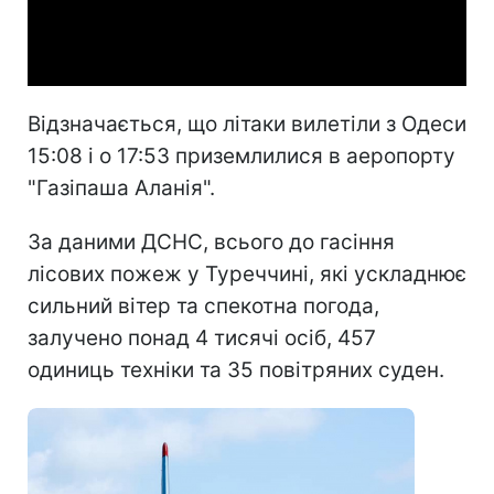
Video
Відзначається, що літаки вилетіли з Одеси
15:08 і о 17:53 приземлилися в аеропорту
"Газіпаша Аланія".
За даними ДСНС, всього до гасіння
лісових пожеж у Туреччині, які ускладнює
сильний вітер та спекотна погода,
залучено понад 4 тисячі осіб, 457
одиниць техніки та 35 повітряних суден.