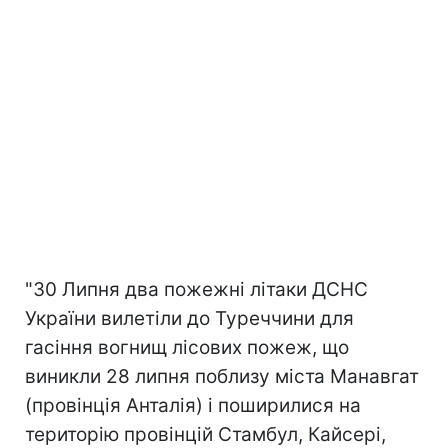
"30 Липня два пожежні літаки ДСНС
України вилетіли до Туреччини для
гасіння вогнищ лісових пожеж, що
виникли 28 липня поблизу міста Манавгат
(провінція Анталія) і поширилися на
територію провінцій Стамбул, Кайсері,