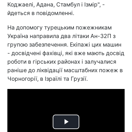
Коджаелі, Адана, Стамбул і Ізмір", -
йдеться в повідомленні.
На допомогу турецьким пожежникам
Україна направила два літаки Ан-32П з
групою забезпечення. Екіпажі цих машин
- досвідчені фахівці, які вже мають досвід
роботи в гірських районах і залучалися
раніше до ліквідації масштабних пожеж в
Чорногорії, в Ізраїлі та Грузії.
Play