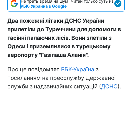
Не трать время на шум! Читай только суть из
РБК-Украина в Google
Два пожежні літаки ДСНС України
прилетіли до Туреччини для допомоги в
гасінні палаючих лісів. Вони злетіли з
Одеси і приземлилися в турецькому
аеропорту "Газіпаша Аланія".
Про це повідомляє
РБК-Україна
з
посиланням на пресслужбу Державної
служби з надзвичайних ситуацій (
ДСНС
).