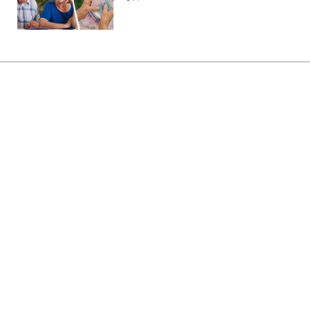
Главная
»
Бизнес
»
Tech
Керамика, круглый экран и
модель без дисплея: как
изменятся Apple Watch
13:07 10.08.2026 Пн
2 мин
Техногигант хочет дать больше выбора
пользователям
ОЛЬГА ЗАВАДА