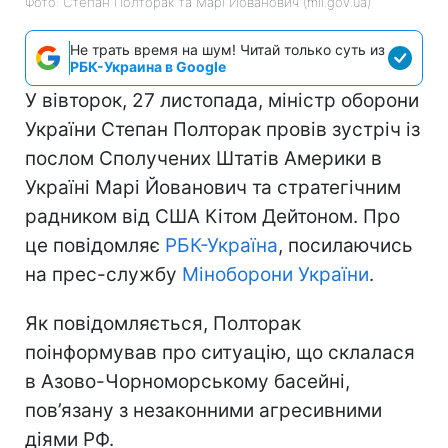
Фото: Степан Полторак та Марі Йованович (mil.gov.ua)
Не трать время на шум! Читай только суть из
РБК-Украина в Google
У вівторок, 27 листопада, міністр оборони
України Степан Полторак провів зустріч із
послом Сполучених Штатів Америки в
Україні Марі Йованович та стратегічним
радником від США Кітом Дейтоном. Про
це повідомляє
РБК-Україна
, посилаючись
на прес-службу
Міноборони України
.
Як повідомляється, Полторак
поінформував про ситуацію, що склалася
в Азово-Чорноморському басейні,
пов’язану з незаконними агресивними
діями РФ.