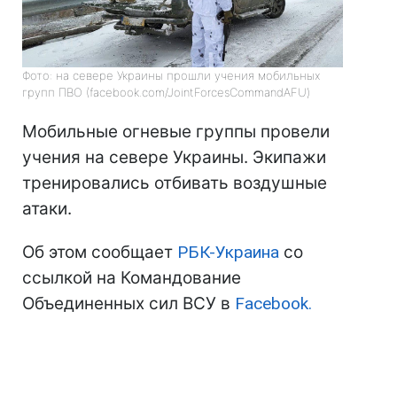
Фото: на севере Украины прошли учения мобильных
групп ПВО (facebook.com/JointForcesCommandAFU)
Мобильные огневые группы провели
учения на севере Украины. Экипажи
тренировались отбивать воздушные
атаки.
Об этом сообщает
РБК-Украина
со
ссылкой на Командование
Объединенных сил ВСУ в
Facebook.