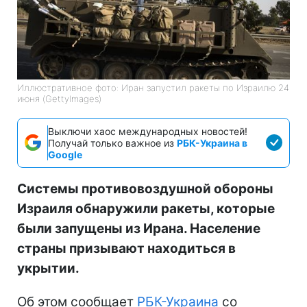
Иллюстративное фото: Иран запустил ракеты по Израилю 24
июня (GettyImages)
Выключи хаос международных новостей!
Получай только важное из
РБК-Украина в
Google
Системы противовоздушной обороны
Израиля обнаружили ракеты, которые
были запущены из Ирана. Население
страны призывают находиться в
укрытии.
Об этом сообщает
РБК-Украина
со