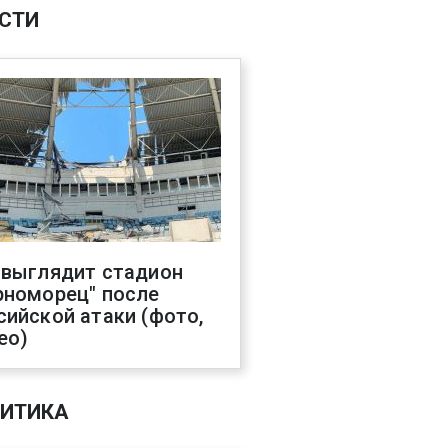
СТИ
 выглядит стадион
рноморец" после
сийской атаки (фото,
ео)
ИТИКА