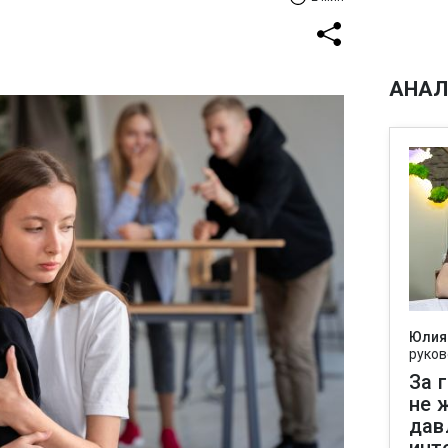
АНАЛ
Юлия
руков
За 
не 
дав