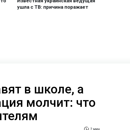
вят в школе, а
ция молчит: что
ителям
2 мин