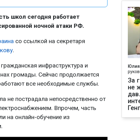
сть школ сегодня работает
ированной ночной атаки РФ.
раина
со ссылкой на секретаря
кову
.
 гражданская инфраструктура и
Юлия
руков
нах громады. Сейчас продолжается
За 
работают все необходимые службы.
не 
дав
ола не пострадала непосредственно от
инт
Ген
электроснабжением. Впрочем, часть
ли на онлайн-обучение из
.