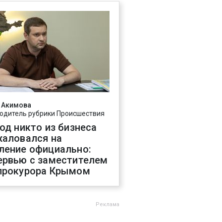
 Акимова
одитель рубрики Происшествия
год никто из бизнеса
жаловался на
ление официально:
ервью с заместителем
прокурора Крымом