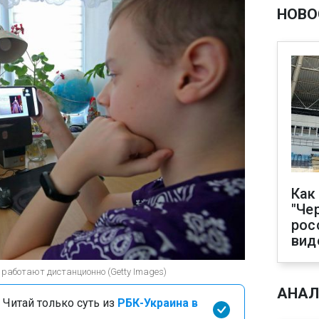
НОВО
Как
"Че
рос
вид
работают дистанционно (Getty Images)
АНАЛ
 Читай только суть из
РБК-Украина в