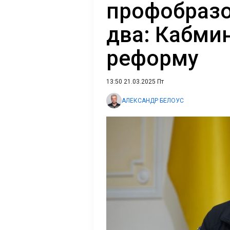
профобразо
два: Кабми
реформу
13:50 21.03.2025 Пт
АЛЕКСАНДР БЕЛОУС