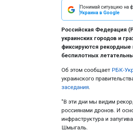
Понимай ситуацию на фр
Украина в Google
Российская Федерация (
украинских городов и гр
фиксируются рекордные 
беспилотных летательных
Об этом сообщает
РБК-Ук
украинского правительств
заседания
.
"В эти дни мы видим реко
россиянами дронов. И осн
инфраструктура и запугива
Шмыгаль.