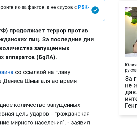
онте из-за фактов, а не слухов с
РБК-
РФ) продолжает террор против
ажданских лиц. За последние дни
количества запущенных
 аппаратов (БgЛА).
Юлия
руков
раина
со ссылкой на главу
За 
а Дениса Шмыгаля во время
не 
дав
инт
рдное количество запущенных
Ген
овная цель ударов - гражданская
ние мирного населения", - заявил