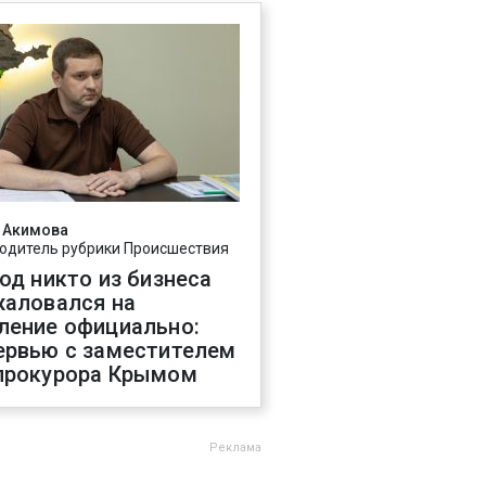
 Акимова
одитель рубрики Происшествия
год никто из бизнеса
жаловался на
ление официально:
ервью с заместителем
прокурора Крымом