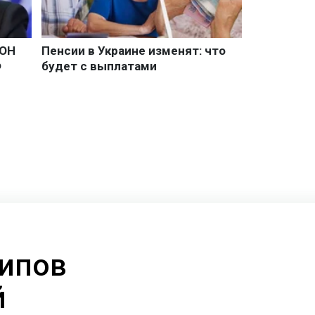
типов
й