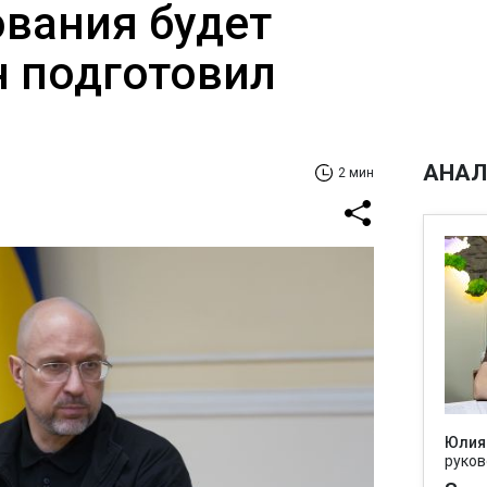
вания будет
н подготовил
АНАЛ
2 мин
Юлия
руков