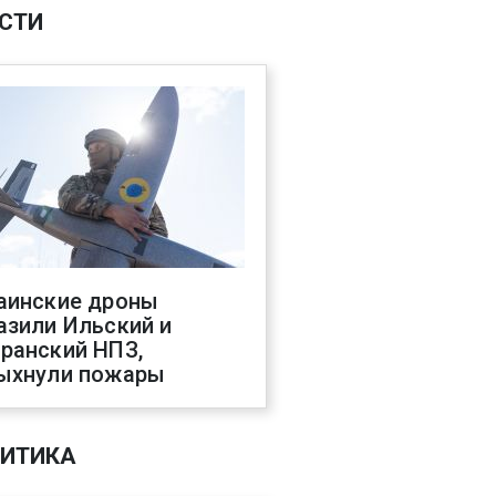
СТИ
аинские дроны
азили Ильский и
ранский НПЗ,
ыхнули пожары
ИТИКА