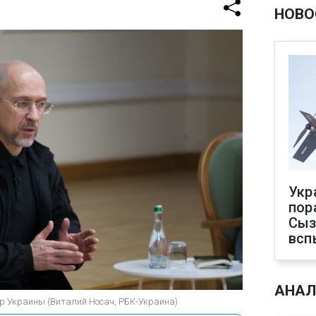
НОВО
Укр
пор
Сыз
всп
АНАЛ
р Украины (Виталий Носач, РБК-Украина)