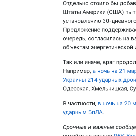
Отдельно стоило бы добави
Штаты Америки (США) пыт
установлению 30-дневного
Предложение поддерживает
очередь, согласилась на в
объектам энергетической 
Так или иначе, враг продо
Например,
в ночь на 21 ма
Украины 214 ударных дро
Одесская, Хмельницкая, Су
В частности,
в ночь на 20 
ударным БпЛА
.
Срочные и важные сообще
читайте на канале
РБК-Укр