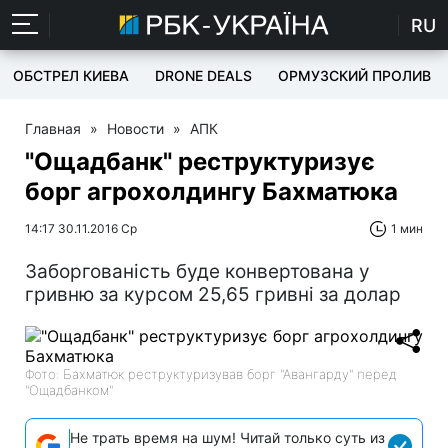
RU
ОБСТРЕЛ КИЕВА
DRONE DEALS
ОРМУЗСКИЙ ПРОЛИВ
Главная
»
Новости
»
АПК
"Ощадбанк" реструктуризує
борг агрохолдингу Бахматюка
14:17 30.11.2016 Ср
1 мин
Заборгованість буде конвертована у
гривню за курсом 25,65 гривні за долар
Фото: Бахматюк реструктуризував борг "Авангарду" перед
"Ощадбанком"
Не трать время на шум! Читай только суть из