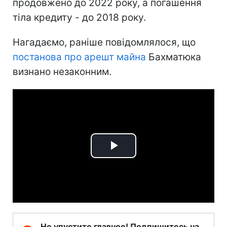
продовжено до 2022 року, а погашення
тіла кредиту - до 2018 року.
Нагадаємо, раніше повідомлялося, що
постанова про арешт майна
Бахматюка
визнано незаконним.
Play
Video
Не упустите главное! Подпишитесь на