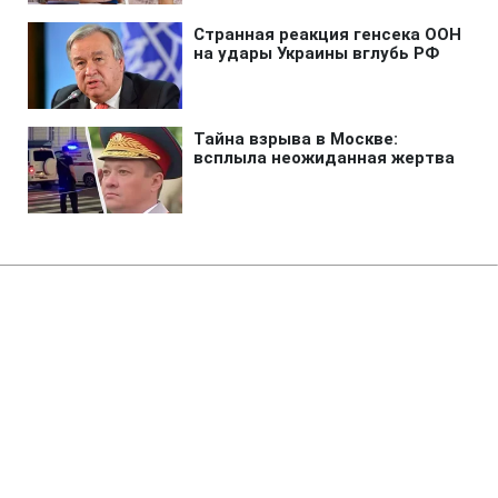
Главная
»
Новости
»
Война в Украине
Турция призвала Украину и
Россию объявить мораторий на
удары в Черном море
22:29 08.08.2026 Сб
2 мин