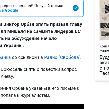
родных новостей! Получай только
 в Google
 Виктор Орбан опять призвал главу
рля Мишеля на саммите лидеров ЕС
ть на обсуждение начало
и Украины.
Конс
корре
Буд
раина
со ссылкой на
Радио "Свобода"
.
экз
с т
 Брюссель снять с повестки вопрос
Tact
Киеву.
ния Орбана указаны в его письме к
попала к журналистам.