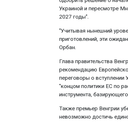
одобрить решение о начал
Украиной и пересмотре Мн
2027 годы".
"Учитывая нынешний урове
приготовлений, эти ожидан
Орбан.
Глава правительства Венг
рекомендацию Европейско
переговоры о вступлении 
"концом политики ЕС по р
инструмента, базирующегос
Также премьер Венгрии уб
невозможно достичь един