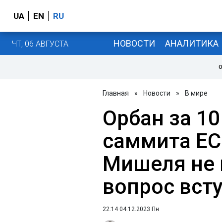
UA
EN
RU
НОВОСТИ
АНАЛИТИКА
ЧТ, 06 АВГУСТА
О
Главная
»
Новости
»
В мире
Орбан за 10
саммита ЕС
Мишеля не
вопрос вст
22:14 04.12.2023 Пн