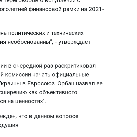
е переговоров о вступлении с
оголетней финансовой рамки на 2021-
нь политических и технических
ия необоснованны", - утверждает
рии в очередной раз раскритиковал
й комиссии начать официальные
Украины в Евросоюз. Орбан назвал ее
асширению как объективного
я на ценностях".
ежден, что в данном вопросе
одушия.