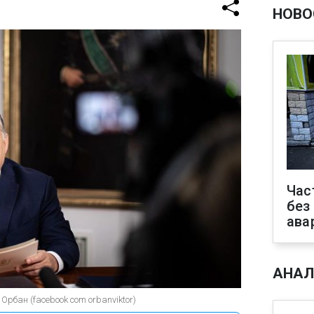
НОВО
Час
без
ава
АНАЛ
рбан (facebook com orbanviktor)