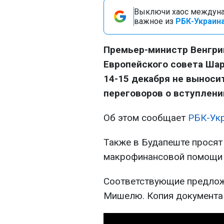
Выключи хаос междуна
важное из
РБК-Украина
Премьер-министр Венгрии
Европейского совета Ша
14-15 декабря не выноси
переговоров о вступлени
Об этом сообщает
РБК-Ук
Также в Будапеште просят
макрофинансовой помощи 
Соответствующие предложе
Мишелю. Копия документа 