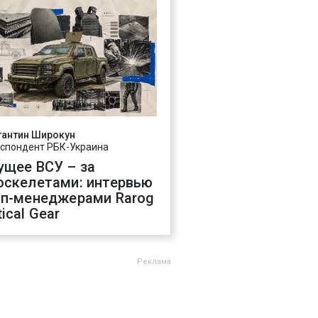
тантин Широкун
спондент РБК-Украина
ущее ВСУ – за
оскелетами: интервью
оп-менеджерами Rarog
ical Gear