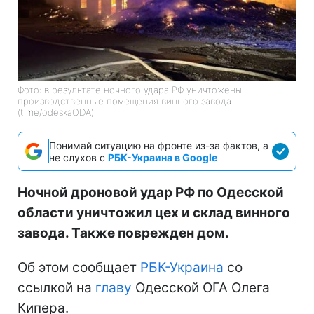
Фото: в результате ночного удара РФ уничтожены
производственные помещения винного завода
(t.me/odeskaODA)
Понимай ситуацию на фронте из-за фактов, а
не слухов с
РБК-Украина в Google
Ночной дроновой удар РФ по Одесской
области уничтожил цех и склад винного
завода. Также поврежден дом.
Об этом сообщает
РБК-Украина
со
ссылкой на
главу
Одесской ОГА Олега
Кипера.