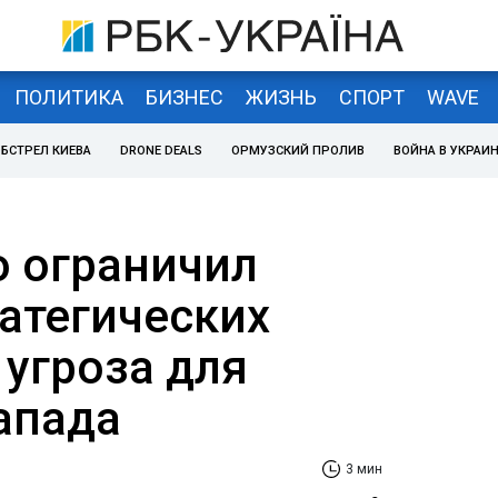
ПОЛИТИКА
БИЗНЕС
ЖИЗНЬ
СПОРТ
WAVE
БСТРЕЛ КИЕВА
DRONE DEALS
ОРМУЗСКИЙ ПРОЛИВ
ВОЙНА В УКРАИ
о ограничил
ратегических
 угроза для
апада
3 мин