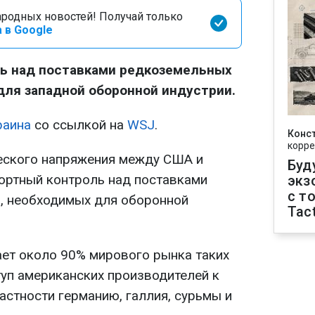
родных новостей! Получай только
 в Google
ль над поставками редкоземельных
для западной оборонной индустрии.
раина
со ссылкой на
WSJ
.
Конс
корре
еского напряжения между США и
Буд
портный контроль над поставками
экз
с т
, необходимых для оборонной
Tact
ает около 90% мирового рынка таких
туп американских производителей к
астности германию, галлия, сурьмы и