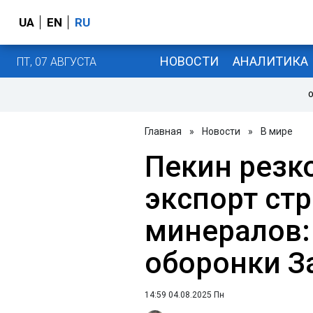
UA
EN
RU
НОВОСТИ
АНАЛИТИКА
ПТ, 07 АВГУСТА
О
Главная
»
Новости
»
В мире
Пекин резк
экспорт ст
минералов:
оборонки З
14:59 04.08.2025 Пн