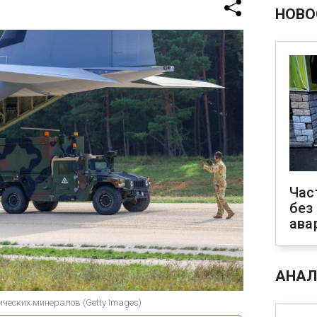
НОВО
Час
без
ава
АНАЛ
ических минералов (Getty Images)