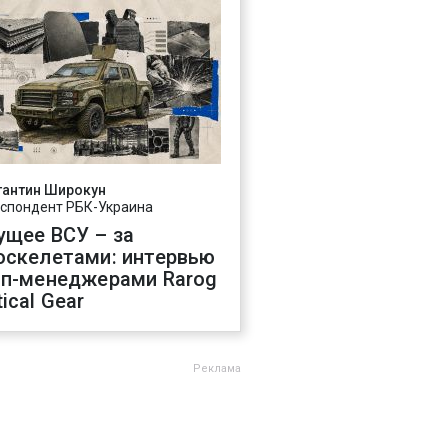
тантин Широкун
спондент РБК-Украина
ущее ВСУ – за
оскелетами: интервью
оп-менеджерами Rarog
ical Gear