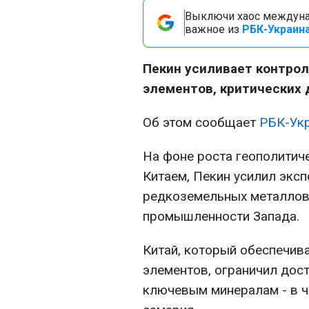
Выключи хаос междуна
важное из
РБК-Украина
Пекин усиливает контро
элементов, критических 
Об этом сообщает
РБК-Ук
На фоне роста геополитич
Китаем, Пекин усилил экс
редкоземельных металлов
промышленности Запада.
Китай, который обеспечив
элементов, ограничил дос
ключевым минералам - в ч