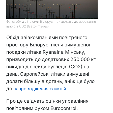
Фото: обхід літаками Білорусі призводить до зростання
викидів СО2 (GettyImages)
Обхід авіакомпаніями повітряного
простору Білорусі після вимушеної
посадки літака Ryanair в Мінську,
призводить до додаткових 250 000 кг
викидів діоксиду вуглецю (СО2) на
день. Європейські літаки вимушені
долати більшу відстань, аніж це було
до
запровадження санкцій
.
Про це свідчать оцінки управління
повітряним рухом Eurocontrol,