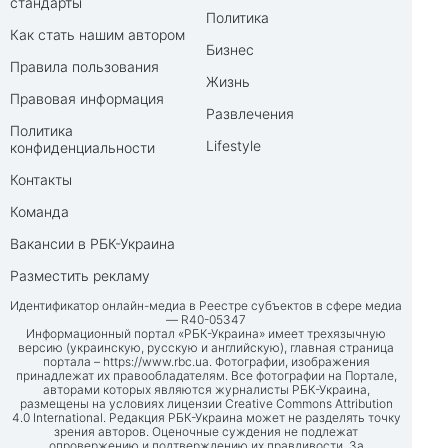
стандарты
Политика
Как стать нашим автором
Бизнес
Правила пользования
Жизнь
Правовая информация
Развлечения
Политика
Lifestyle
конфиденциальности
Контакты
Команда
Вакансии в РБК-Украина
Разместить рекламу
Идентификатор онлайн-медиа в Реестре субъектов в сфере медиа
— R40-05347
Информационный портал «РБК-Украина» имеет трехязычную
версию (украинскую, русскую и английскую), главная страница
портала –
https://www.rbc.ua
. Фотографии, изображения
принадлежат их правообладателям. Все фотографии на Портале,
авторами которых являются журналисты РБК-Украина,
размещены на условиях лицензии Creative Commons Attribution
4.0 International. Редакция РБК-Украина может не разделять точку
зрения авторов. Оценочные суждения не подлежат
опровержению и подтверждению их правдивости. За