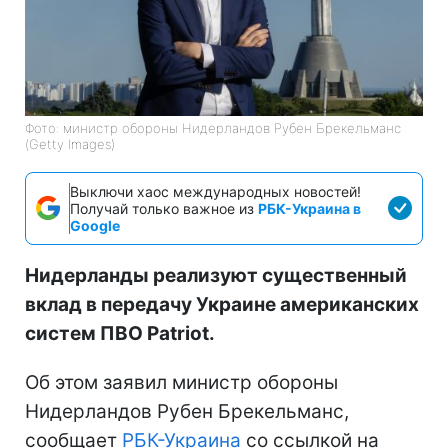
Фото: министр обороны Нидерландов Рубен Брекельманс
(Getty Images)
Выключи хаос международных новостей!
Получай только важное из
РБК-Украина в
Google
Нидерланды реализуют существенный
вклад в передачу Украине американских
систем ПВО Patriot.
Об этом заявил министр обороны
Нидерландов Рубен Брекельманс,
сообщает
РБК-Украина
со ссылкой на