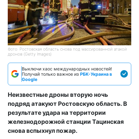
Фото: Ростовская область снова под массированной атакой
дронов (Getty Images)
Выключи хаос международных новостей!
Получай только важное из
РБК-Украина в
Google
Неизвестные дроны вторую ночь
подряд атакуют Ростовскую область. В
результате удара на территории
железнодорожной станции Тацинская
снова вспыхнул пожар.